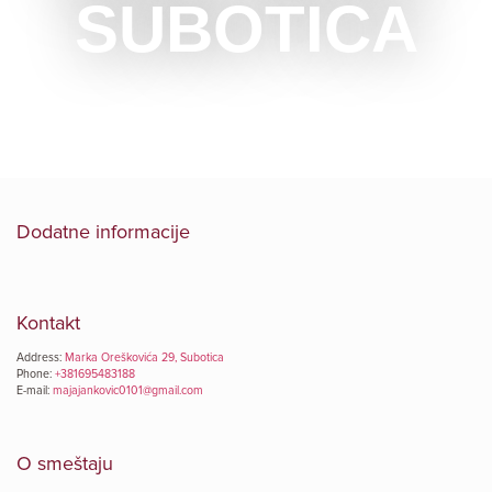
SUBOTICA
Dodatne informacije
Kontakt
Address:
Marka Oreškovića 29, Subotica
Phone:
+381695483188
E-mail:
majajankovic0101@gmail.com
O smeštaju