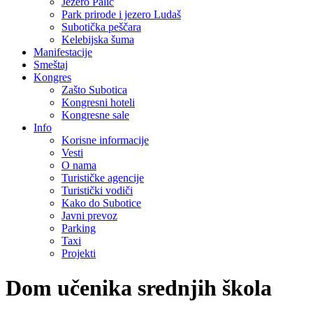
Jezero Palić
Park prirode i jezero Ludaš
Subotička peščara
Kelebijska šuma
Manifestacije
Smeštaj
Kongres
Zašto Subotica
Kongresni hoteli
Kongresne sale
Info
Korisne informacije
Vesti
O nama
Turističke agencije
Turistički vodiči
Kako do Subotice
Javni prevoz
Parking
Taxi
Projekti
Dom učenika srednjih škola