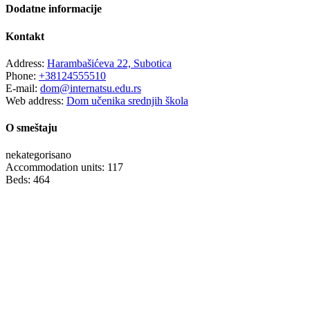
Dodatne informacije
Kontakt
Address:
Harambašićeva 22, Subotica
Phone:
+38124555510
E-mail:
dom@internatsu.edu.rs
Web address:
Dom učenika srednjih škola
O smeštaju
nekategorisano
Accommodation units: 117
Beds: 464