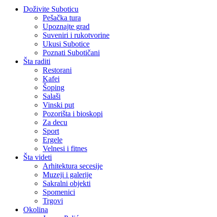
Doživite Suboticu
Pešačka tura
Upoznajte grad
Suveniri i rukotvorine
Ukusi Subotice
Poznati Subotičani
Šta raditi
Restorani
Kafei
Šoping
Salaši
Vinski put
Pozorišta i bioskopi
Za decu
Sport
Ergele
Velnesi i fitnes
Šta videti
Arhitektura secesije
Muzeji i galerije
Sakralni objekti
Spomenici
Trgovi
Okolina