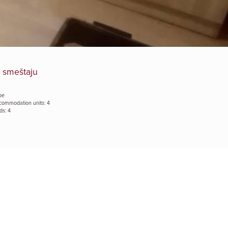
 smeštaju
be
commodation units: 4
ds: 4