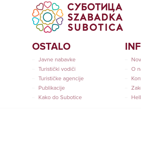
OSTALO
IN
Javne nabavke
Nov
Turistički vodiči
O n
Turističke agencije
Kon
Publikacije
Zako
Kako do Subotice
Hel