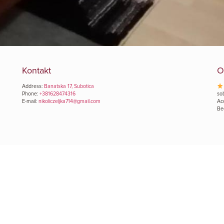
Kontakt
O
Address:
Banatska 17, Subotica
Phone:
+381628474316
so
E-mail:
nikoliczeljka714@gmail.com
Ac
Be