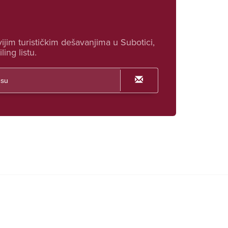
ijim turističkim dešavanjima u Subotici,
ling listu.