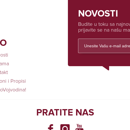
NOVOSTI
Budite u toku sa najnov
prijavite se na našu mai
FO
osti
ama
takt
ni i Propisi
loVojvodina!
PRATITE NAS