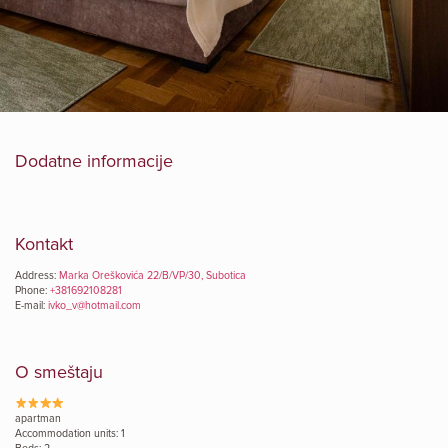
Dodatne informacije
Kontakt
Address:
Marka Oreškovića 22/B/VP/30, Subotica
Phone:
+381692108281
E-mail:
ivko_v@hotmail.com
O smeštaju
apartman
Accommodation units: 1