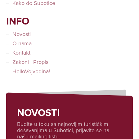
Kako do Subotice
INFO
Novosti
O nama
Kontakt
Zakoni i Propisi
HelloVojvodina!
NOVOSTI
Budite u toku sa najnovijim turističkim
dešavanjima u Subotici, prijavite se na
našu mailing listu.