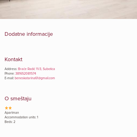
Dodatne informacije
Kontakt
Address:
Braće Radić 11/3, Subotica
Phone:
381652081574
E-mail:
beneskatarina61@gmail.com
O smeštaju
Apartman
Accommodation units: 1
Beds: 2