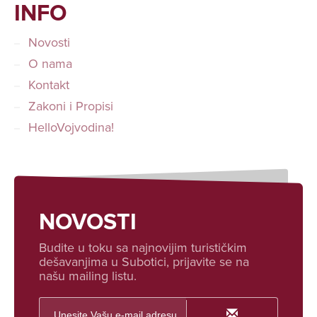
INFO
Novosti
O nama
Kontakt
Zakoni i Propisi
HelloVojvodina!
NOVOSTI
Budite u toku sa najnovijim turističkim
dešavanjima u Subotici, prijavite se na
našu mailing listu.