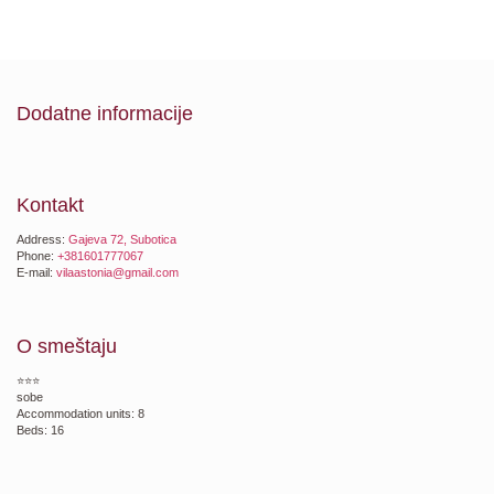
Dodatne informacije
Kontakt
Address:
Gajeva 72, Subotica
Phone:
+381601777067
E-mail:
vilaastonia@gmail.com
O smeštaju
⭐⭐⭐
sobe
Accommodation units: 8
Beds: 16