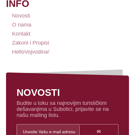
INFO
Novosti
O nama
Kontakt
Zakoni i Propisi
HelloVojvodina!
NOVOSTI
Budite u toku sa najnovijim turističkim
dešavanjima u Subotici, prijavite se na
našu mailing listu.