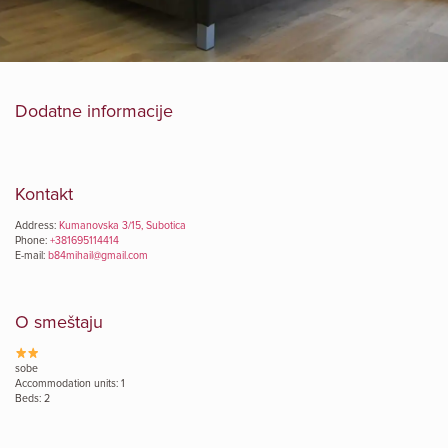
Dodatne informacije
Kontakt
Address:
Kumanovska 3/15, Subotica
Phone:
+381695114414
E-mail:
b84mihail@gmail.com
O smeštaju
sobe
Accommodation units: 1
Beds: 2