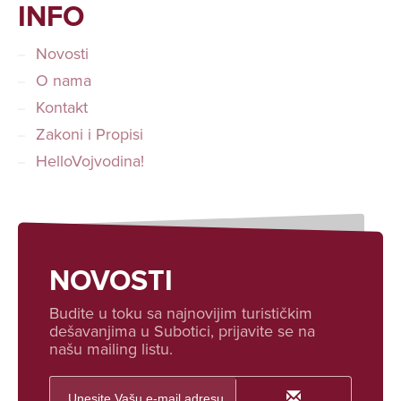
INFO
Novosti
O nama
Kontakt
Zakoni i Propisi
HelloVojvodina!
NOVOSTI
Budite u toku sa najnovijim turističkim
dešavanjima u Subotici, prijavite se na
našu mailing listu.