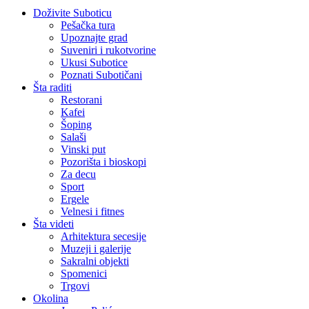
Doživite Suboticu
Pešačka tura
Upoznajte grad
Suveniri i rukotvorine
Ukusi Subotice
Poznati Subotičani
Šta raditi
Restorani
Kafei
Šoping
Salaši
Vinski put
Pozorišta i bioskopi
Za decu
Sport
Ergele
Velnesi i fitnes
Šta videti
Arhitektura secesije
Muzeji i galerije
Sakralni objekti
Spomenici
Trgovi
Okolina