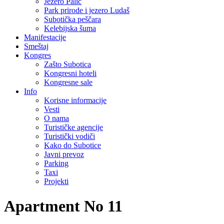
Jezero Palić
Park prirode i jezero Ludaš
Subotička peščara
Kelebijska šuma
Manifestacije
Smeštaj
Kongres
Zašto Subotica
Kongresni hoteli
Kongresne sale
Info
Korisne informacije
Vesti
O nama
Turističke agencije
Turistički vodiči
Kako do Subotice
Javni prevoz
Parking
Taxi
Projekti
Apartment No 11