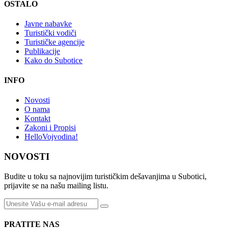
OSTALO
Javne nabavke
Turistički vodiči
Turističke agencije
Publikacije
Kako do Subotice
INFO
Novosti
O nama
Kontakt
Zakoni i Propisi
HelloVojvodina!
NOVOSTI
Budite u toku sa najnovijim turističkim dešavanjima u Subotici,
prijavite se na našu mailing listu.
PRATITE NAS