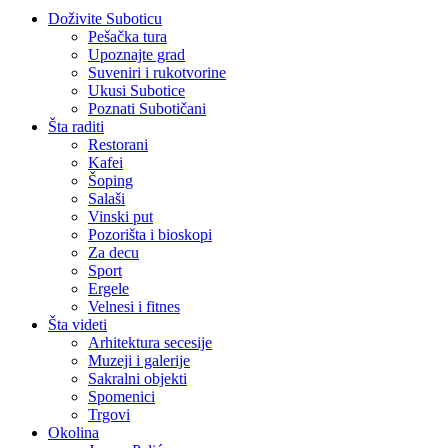
Doživite Suboticu
Pešačka tura
Upoznajte grad
Suveniri i rukotvorine
Ukusi Subotice
Poznati Subotičani
Šta raditi
Restorani
Kafei
Šoping
Salaši
Vinski put
Pozorišta i bioskopi
Za decu
Sport
Ergele
Velnesi i fitnes
Šta videti
Arhitektura secesije
Muzeji i galerije
Sakralni objekti
Spomenici
Trgovi
Okolina