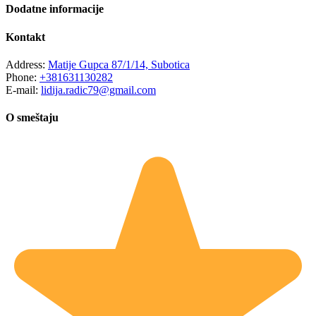
Dodatne informacije
Kontakt
Address:
Matije Gupca 87/1/14, Subotica
Phone:
+381631130282
E-mail:
lidija.radic79@gmail.com
O smeštaju