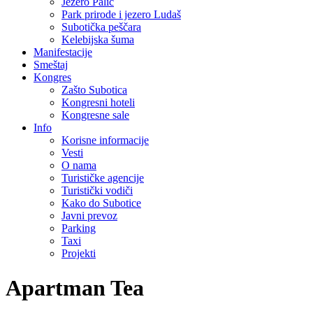
Jezero Palić
Park prirode i jezero Ludaš
Subotička peščara
Kelebijska šuma
Manifestacije
Smeštaj
Kongres
Zašto Subotica
Kongresni hoteli
Kongresne sale
Info
Korisne informacije
Vesti
O nama
Turističke agencije
Turistički vodiči
Kako do Subotice
Javni prevoz
Parking
Taxi
Projekti
Apartman Tea