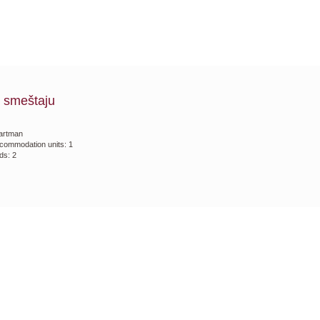
 smeštaju
artman
commodation units: 1
ds: 2