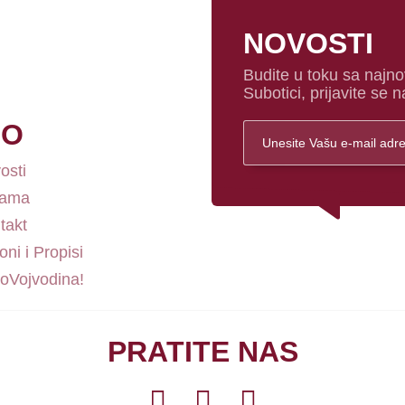
NOVOSTI
Budite u toku sa najno
Subotici, prijavite se n
FO
osti
nama
takt
ni i Propisi
loVojvodina!
PRATITE NAS