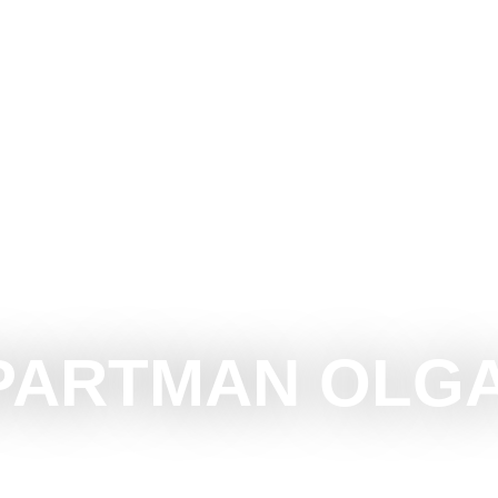
U
ŠTA RADITI
ŠTA VIDETI
OKOLINA
MANI
PARTMAN OLGA