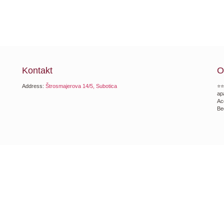
Kontakt
O
Address:
Štrosmajerova 14/5, Subotica
⭐⭐
ap
Ac
Be