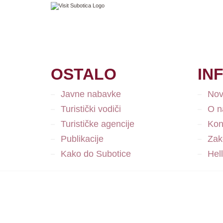
OSTALO
IN
Javne nabavke
Nov
Turistički vodiči
O 
Turističke agencije
Kon
Publikacije
Zako
Kako do Subotice
Hel