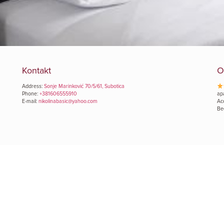
Kontakt
O
Address:
Sonje Marinković 70/5/61, Subotica
Phone:
+381606555910
ap
E-mail:
nikolinabasic@yahoo.com
Ac
Be