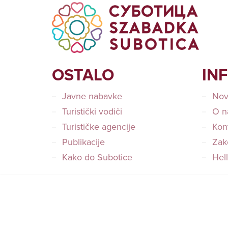
OSTALO
IN
Javne nabavke
Nov
Turistički vodiči
O n
Turističke agencije
Kon
Publikacije
Zako
Kako do Subotice
Hel