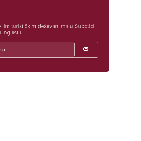
ijim turističkim dešavanjima u Subotici,
ling listu.