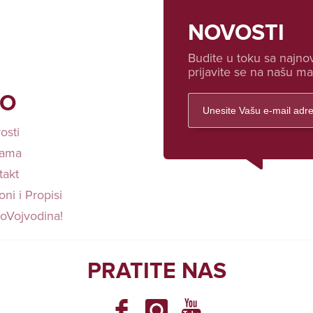
NOVOSTI
Budite u toku sa najnov
prijavite se na našu mai
FO
osti
ama
takt
ni i Propisi
loVojvodina!
PRATITE NAS