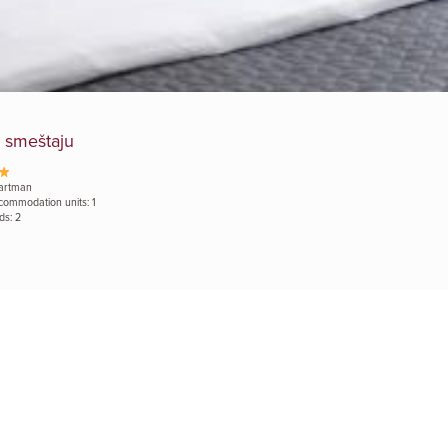
 smeštaju
artman
commodation units: 1
ds: 2