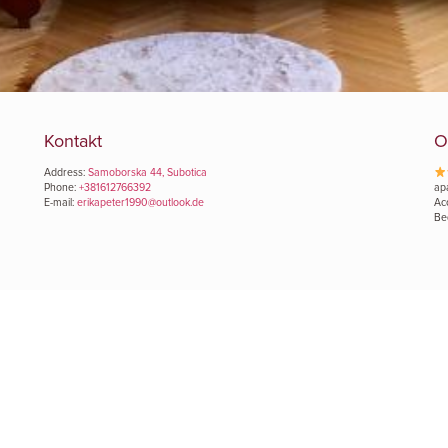
Kontakt
O
Address:
Samoborska 44, Subotica
Phone:
+381612766392
ap
E-mail:
erikapeter1990@outlook.de
Ac
Be