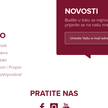
NOVOSTI
Budite u toku sa najnov
prijavite se na našu mai
FO
osti
ama
takt
ni i Propisi
loVojvodina!
PRATITE NAS