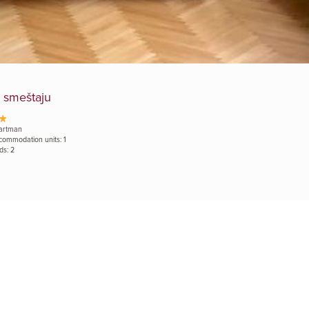
 smeštaju
artman
commodation units: 1
ds: 2