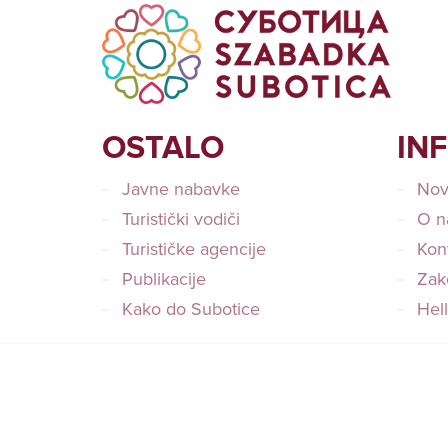
OSTALO
IN
Javne nabavke
Nov
Turistički vodiči
O n
Turističke agencije
Kon
Publikacije
Zako
Kako do Subotice
Hel