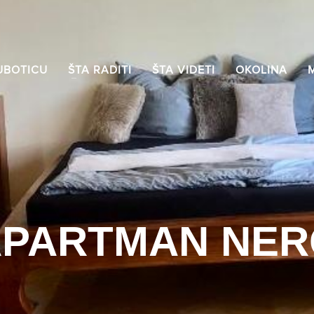
UBOTICU
ŠTA RADITI
ŠTA VIDETI
OKOLINA
APARTMAN NER