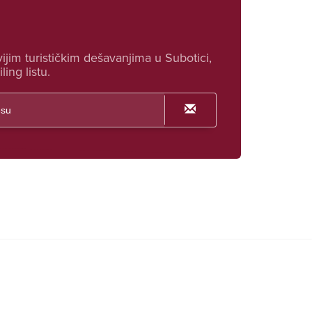
ijim turističkim dešavanjima u Subotici,
ling listu.