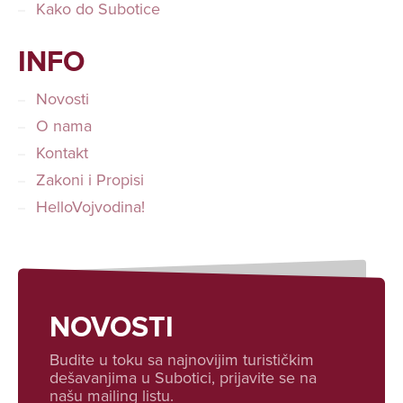
Kako do Subotice
INFO
Novosti
O nama
Kontakt
Zakoni i Propisi
HelloVojvodina!
NOVOSTI
Budite u toku sa najnovijim turističkim
dešavanjima u Subotici, prijavite se na
našu mailing listu.