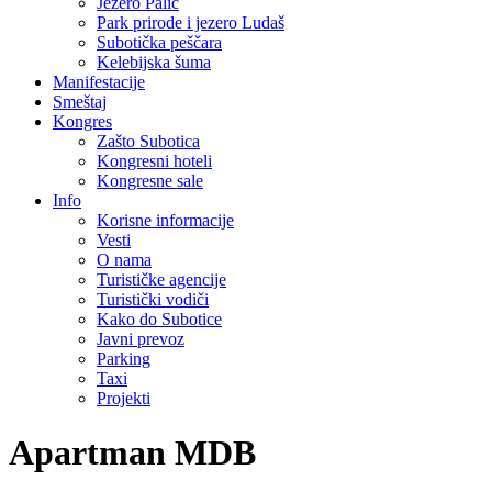
Jezero Palić
Park prirode i jezero Ludaš
Subotička peščara
Kelebijska šuma
Manifestacije
Smeštaj
Kongres
Zašto Subotica
Kongresni hoteli
Kongresne sale
Info
Korisne informacije
Vesti
O nama
Turističke agencije
Turistički vodiči
Kako do Subotice
Javni prevoz
Parking
Taxi
Projekti
Apartman MDB