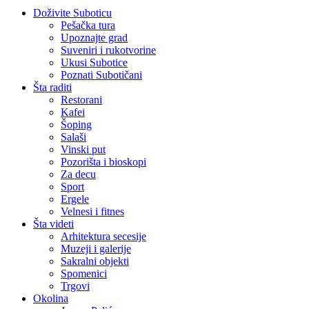
Doživite Suboticu
Pešačka tura
Upoznajte grad
Suveniri i rukotvorine
Ukusi Subotice
Poznati Subotičani
Šta raditi
Restorani
Kafei
Šoping
Salaši
Vinski put
Pozorišta i bioskopi
Za decu
Sport
Ergele
Velnesi i fitnes
Šta videti
Arhitektura secesije
Muzeji i galerije
Sakralni objekti
Spomenici
Trgovi
Okolina