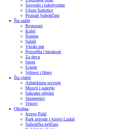
Suveniri i rukotvorine
Ukusi Subotice
Poznati Subotičani
Šta raditi
Restorani
Kafei
Šoping
Salaši
Vinski put
Pozorišta i bioskopi
Za decu
Sport
Ergele
Velnesi i fitnes
Šta videti
Arhitektura secesije
Muzeji i galerije
Sakralni objekti
Spomenici
Trgovi
Okolina
Jezero Palić
Park prirode i jezero Ludaš
Subotička peščara