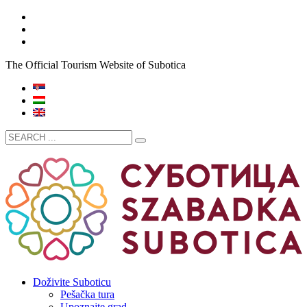
The Official Tourism Website of Subotica
Doživite Suboticu
Pešačka tura
Upoznajte grad