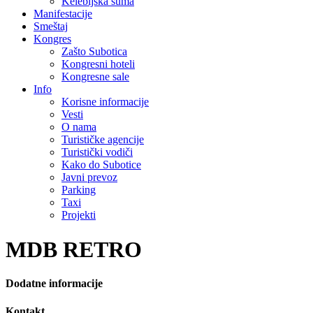
Kelebijska šuma
Manifestacije
Smeštaj
Kongres
Zašto Subotica
Kongresni hoteli
Kongresne sale
Info
Korisne informacije
Vesti
O nama
Turističke agencije
Turistički vodiči
Kako do Subotice
Javni prevoz
Parking
Taxi
Projekti
MDB RETRO
Dodatne informacije
Kontakt