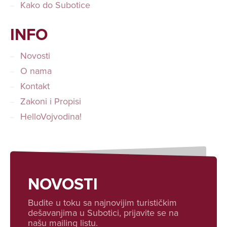
Kako do Subotice
INFO
Novosti
O nama
Kontakt
Zakoni i Propisi
HelloVojvodina!
NOVOSTI
Budite u toku sa najnovijim turističkim
dešavanjima u Subotici, prijavite se na
našu mailing listu.