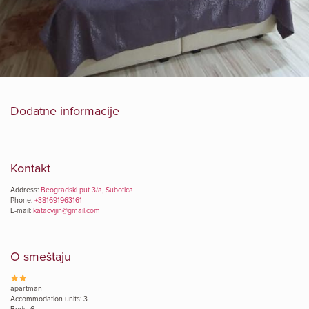
Dodatne informacije
Kontakt
Address:
Beogradski put 3/a, Subotica
Phone:
+381691963161
E-mail:
katacvijin@gmail.com
O smeštaju
apartman
Accommodation units: 3