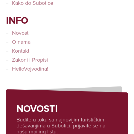
Kako do Subotice
INFO
Novosti
O nama
Kontakt
Zakoni i Propisi
HelloVojvodina!
NOVOSTI
Budite u toku sa najnovijim turističkim
dešavanjima u Subotici, prijavite se na
našu mailing listu.