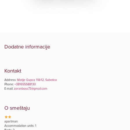
Dodatne informacije
Kontakt
Address:
Matije Gupca 118/12, Subotica
Phone:
+381655588130
E-mail:
zoranboss73@gmail.com
O smeštaju
apartman
Accommodation units: 1