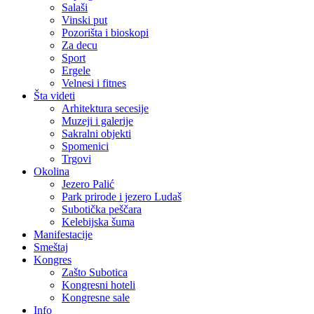
Salaši
Vinski put
Pozorišta i bioskopi
Za decu
Sport
Ergele
Velnesi i fitnes
Šta videti
Arhitektura secesije
Muzeji i galerije
Sakralni objekti
Spomenici
Trgovi
Okolina
Jezero Palić
Park prirode i jezero Ludaš
Subotička peščara
Kelebijska šuma
Manifestacije
Smeštaj
Kongres
Zašto Subotica
Kongresni hoteli
Kongresne sale
Info