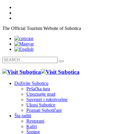
The Official Tourism Website of Subotica
Doživite Suboticu
Pešačka tura
Upoznajte grad
Suveniri i rukotvorine
Ukusi Subotice
Poznati Subotičani
Šta raditi
Restorani
Kafei
Šoping