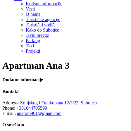
Korisne informacije
Vesti
O nama
Turističke agencije
Turistički vodiči
Kako do Subotice
Javni prevoz
Parking
Taxi
Projekti
Apartman Ana 3
Dodatne informacije
Kontakt
Address:
Zrinjskog i Frankopana 12/3/22, Subotica
Phone:
+381644705599
E-mail:
anarom961@gmail.com
O smeštaju