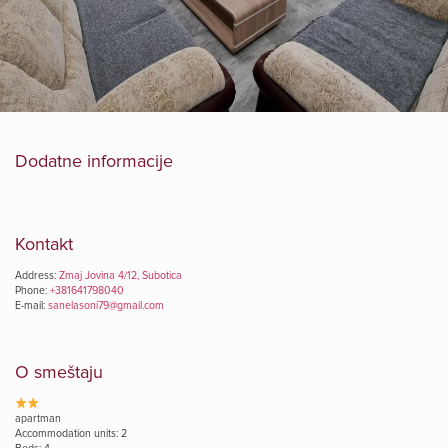
Dodatne informacije
Kontakt
Address:
Zmaj Jovina 4/12, Subotica
Phone:
+381641798040
E-mail:
sanelasoni79@gmail.com
O smeštaju
apartman
Accommodation units: 2