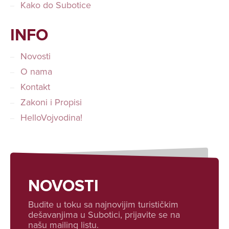
Kako do Subotice
INFO
Novosti
O nama
Kontakt
Zakoni i Propisi
HelloVojvodina!
NOVOSTI
Budite u toku sa najnovijim turističkim
dešavanjima u Subotici, prijavite se na
našu mailing listu.