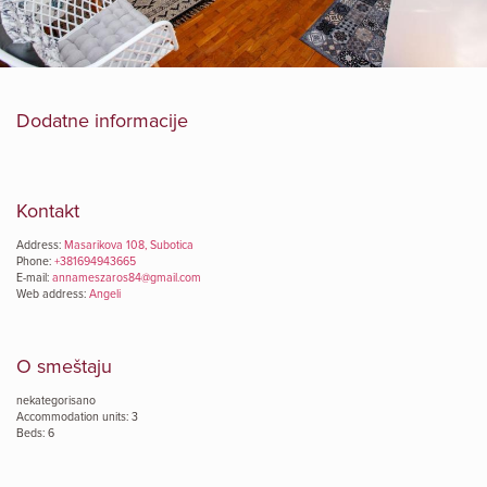
Dodatne informacije
Kontakt
Address:
Masarikova 108, Subotica
Phone:
+381694943665
E-mail:
annameszaros84@gmail.com
Web address:
Angeli
O smeštaju
nekategorisano
Accommodation units: 3
Beds: 6