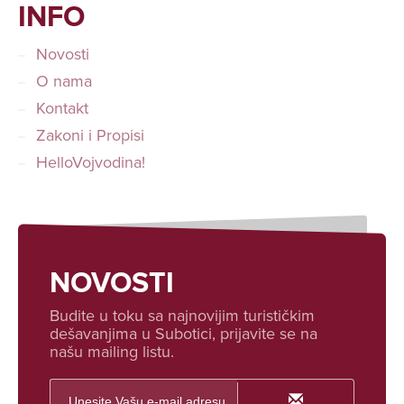
INFO
Novosti
O nama
Kontakt
Zakoni i Propisi
HelloVojvodina!
NOVOSTI
Budite u toku sa najnovijim turističkim
dešavanjima u Subotici, prijavite se na
našu mailing listu.