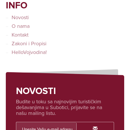
INFO
Novosti
O nama
Kontakt
Zakoni i Propisi
HelloVojvodina!
NOVOSTI
Budite u toku sa najnovijim turističkim
dešavanjima u Subotici, prijavite se na
našu mailing listu.