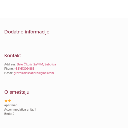
Dodatne informacije
Kontakt
Address:
Bele Čikoša 2a/PR/1, Subotica
Phone:
+381613091165
E-mail:
grozdicaleksandra@gmail.com
O smeštaju
apartman
Accommodation units: 1
Beds: 2