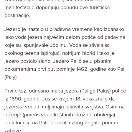
manifestacije dopunjuju ponudu ove turističke
destinacije.
Jezero je nastalo u pradavna vremena kao izdansko
iako voda jezera najvećim delom potiče od padavina
koje su ispunjavale udolinu. Voda se slivala sa
okolnog terena ispirajući natrijum hlorid i tako je
jezero postalo slano. Jezero Palić se u pisanim
dokumentima prvi put pominje 1462. godine kao Pali
(Paly).
Prvi crtež, odnosno mapa jezera (Paligo Palus) potiče
iz 1690. godine. Još se krajem 18. veka znalo da
jezerska voda i mulj imaju lekovita svojstva. Osim na
lečenje (prvenstveno koštanih i kožnih obolenja)
posetoci su na Palić dolazili i zbog bogate ponude
zabave.