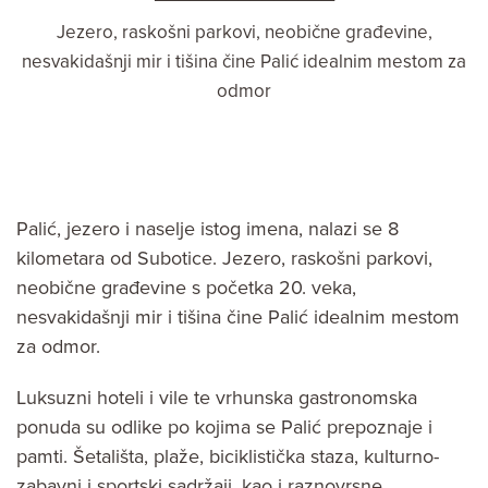
Jezero, raskošni parkovi, neobične građevine,
nesvakidašnji mir i tišina čine Palić idealnim mestom za
odmor
Palić, jezero i naselje istog imena, nalazi se 8
kilometara od Subotice. Jezero, raskošni parkovi,
neobične građevine s početka 20. veka,
nesvakidašnji mir i tišina čine Palić idealnim mestom
za odmor.
Luksuzni hoteli i vile te vrhunska gastronomska
ponuda su odlike po kojima se Palić prepoznaje i
pamti. Šetališta, plaže, biciklistička staza, kulturno-
zabavni i sportski sadržaji, kao i raznovrsne