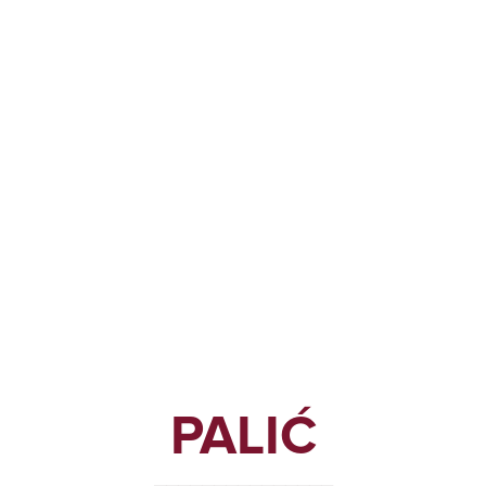
PALIĆ
_______________