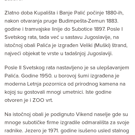
Zlatno doba Kupališta i Banje Palić počinje 1880-ih,
nakon otvaranja pruge Budimpešta-Zemun 1883.
godine i tramvajske linije do Subotice 1897. Posle I
Svetskog rata, tada već u sastavu Jugoslavije, na
istočnoj obali Palića je izgrađen Veliki (Muški) štrand,
najveći objekat te vrste u tadašnjoj Jugoslaviji.
Posle II Svetskog rata nastavljeno je sa ulepšavanjem
Palića. Godine 1950. u borovoj šumi izgrađena je
moderna Letnja pozornica od prirodnog kamena na
kojoj su gostovali mnogi umetnici. Iste godine
otvoren je i ZOO vrt.
Na istočnoj obali je podignuto Vikend naselje gde su
mnoge subotičke firme izgradile odmarališta za svoje
radnike. Jezero je 1971. godine isušeno usled stalnog