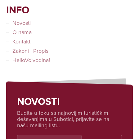
INFO
Novosti
O nama
Kontakt
Zakoni i Propisi
HelloVojvodina!
NOVOSTI
Budite u toku sa najnovijim turističkim
dešavanjima u Subotici, prijavite se na
našu mailing listu.