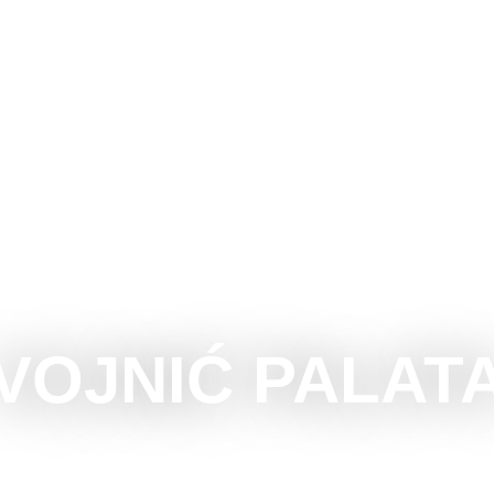
UBOTICU
ŠTA RADITI
ŠTA VIDETI
OKOLINA
VOJNIĆ PALAT