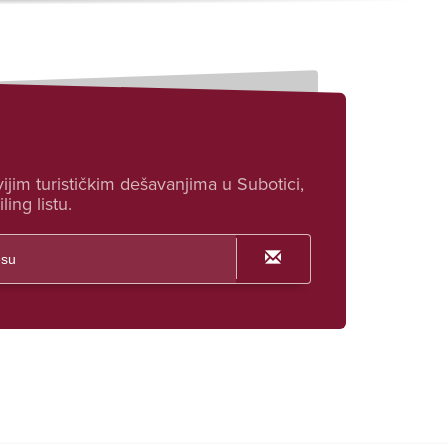
ijim turističkim dešavanjima u Subotici,
ling listu.