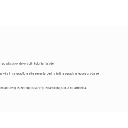
o plastičkoj dekoraciji i koloritu fasade.
jviše ih se gradilo u stilu secesije. Jedna jedina zgrada u jezgru grada se
ektant ovog izuzetnog ostvarenja zidarski majstor, a ne arhitekta,