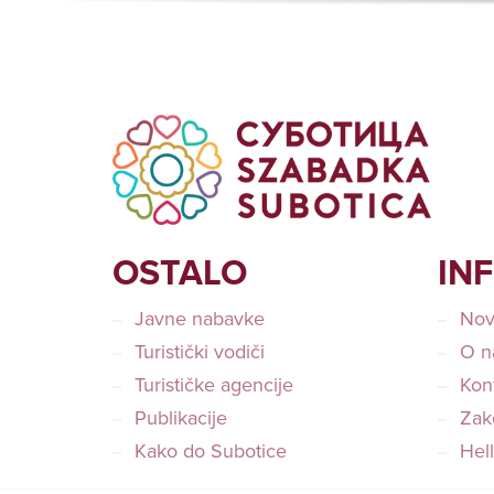
OSTALO
IN
Javne nabavke
Nov
Turistički vodiči
O n
Turističke agencije
Kon
Publikacije
Zako
Kako do Subotice
Hel