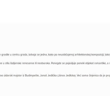
radile u centru grada, izdvaja se jedna, kako po neuobičajenoj arhitektonskoj kompoziciji, tako i p
u stilu italijanske renesanse ili neobaroka. Ponegde se pojavljuje poneki objekat romantike, a na
ao zidarski majstor iz Budimpešte, Janoš Jedlička (János Jedlicka). Već sama činjenica da je proj