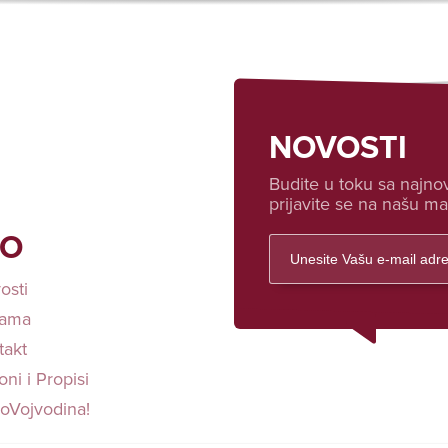
NOVOSTI
Budite u toku sa najnov
prijavite se na našu mai
FO
osti
ama
takt
ni i Propisi
loVojvodina!