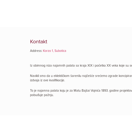
Kontakt
Address:
Korzo 1, Subotica
Iz obimnog niza najamnih palata sa kraja XIX i početka XX veka koje su se g
Navikli smo da u eklektičkom šarenilu najčešće srećemo zgrade koncipirane 
izdvaja iz ove kvalifikacije.
To je najamna palata koju je za Matu Bajšai Vojnića 1893. godine projektov
pobuđuje pažnju.