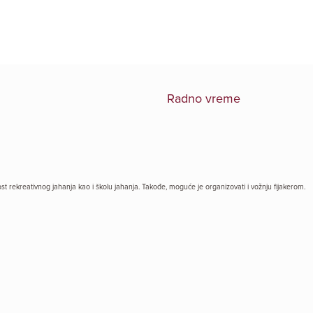
Radno vreme
ost rekreativnog jahanja kao i školu jahanja. Takođe, moguće je organizovati i vožnju fijakerom.