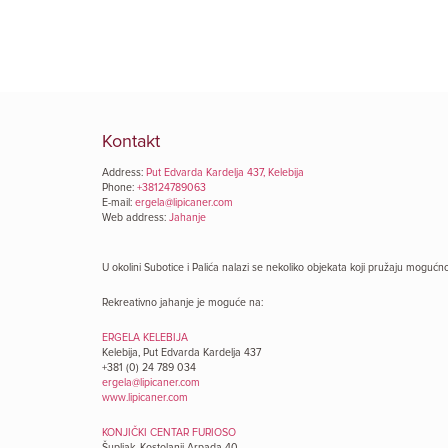
Kontakt
Address:
Put Edvarda Kardelja 437, Kelebija
Phone:
+38124789063
E-mail:
ergela@lipicaner.com
Web address:
Jahanje
U okolini Subotice i Palića nalazi se nekoliko objekata koji pružaju mogućn
Rekreativno jahanje je moguće na:
ERGELA KELEBIJA
Kelebija, Put Edvarda Kardelja 437
+381 (0) 24 789 034
ergela@lipicaner.com
www.lipicaner.com
KONJIČKI CENTAR FURIOSO
Šupljak, Kostolanji Arpada 40