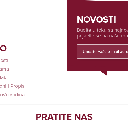
NOVOSTI
Budite u toku sa najnov
prijavite se na našu mai
FO
osti
ama
takt
ni i Propisi
loVojvodina!
PRATITE NAS