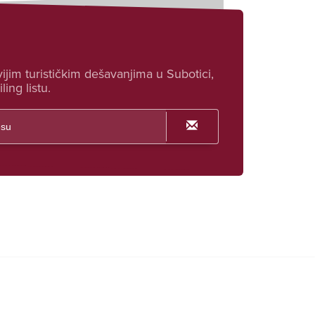
ijim turističkim dešavanjima u Subotici,
ling listu.