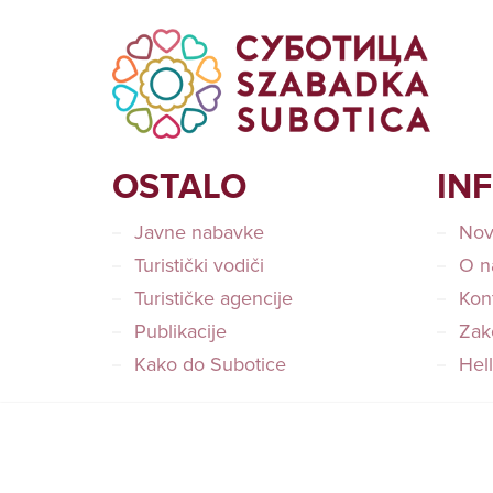
OSTALO
IN
Javne nabavke
Nov
Turistički vodiči
O n
Turističke agencije
Kon
Publikacije
Zako
Kako do Subotice
Hel