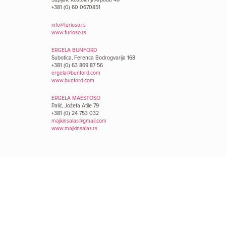
+381 (0) 60 0670851
info@furioso.rs
www.furioso.rs
ERGELA BUNFORD
Subotica, Ferenca Bodrogvarija 168
+381 (0) 63 869 87 56
ergela@bunford.com
www.bunford.com
ERGELA MAESTOSO
Palić, Jožefa Atile 79
+381 (0) 24 753 032
majkinsalas@gmail.com
www.majkinsalas.rs