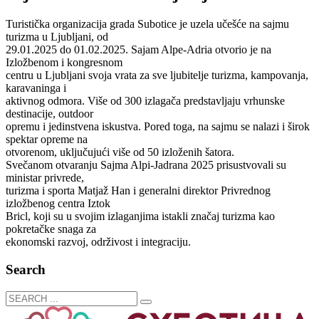
Turistička organizacija grada Subotice je uzela učešće na sajmu
turizma u Ljubljani, od
29.01.2025 do 01.02.2025. Sajam Alpe-Adria otvorio je na
Izložbenom i kongresnom
centru u Ljubljani svoja vrata za sve ljubitelje turizma, kampovanja,
karavaninga i
aktivnog odmora. Više od 300 izlagača predstavljaju vrhunske
destinacije, outdoor
opremu i jedinstvena iskustva. Pored toga, na sajmu se nalazi i širok
spektar opreme na
otvorenom, uključujući više od 50 izloženih šatora.
Svečanom otvaranju Sajma Alpi-Jadrana 2025 prisustvovali su
ministar privrede,
turizma i sporta Matjaž Han i generalni direktor Privrednog
izložbenog centra Iztok
Bricl, koji su u svojim izlaganjima istakli značaj turizma kao
pokretačke snaga za
ekonomski razvoj, održivost i integraciju.
Search