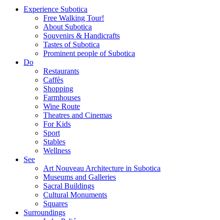
Experience Subotica
Free Walking Tour!
About Subotica
Souvenirs & Handicrafts
Tastes of Subotica
Prominent people of Subotica
Do
Restaurants
Caffès
Shopping
Farmhouses
Wine Route
Theatres and Cinemas
For Kids
Sport
Stables
Wellness
See
Art Nouveau Architecture in Subotica
Museums and Galleries
Sacral Buildings
Cultural Monuments
Squares
Surroundings