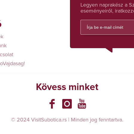
Legyen naprakész a Sza
eseményeiről, iratkozzo
ó
ek
unk
csolat
loVajdasag!
Kövess minket
© 2024 VisitSubotica.rs | Minden jog fenntartva.