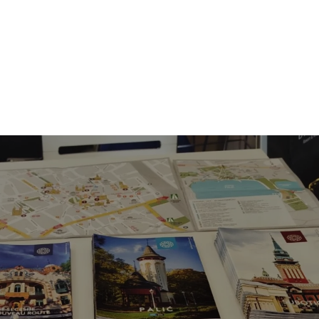
G
CSINÁLNI
LÁTOGASSUNK
KÖRNYÉK
REND