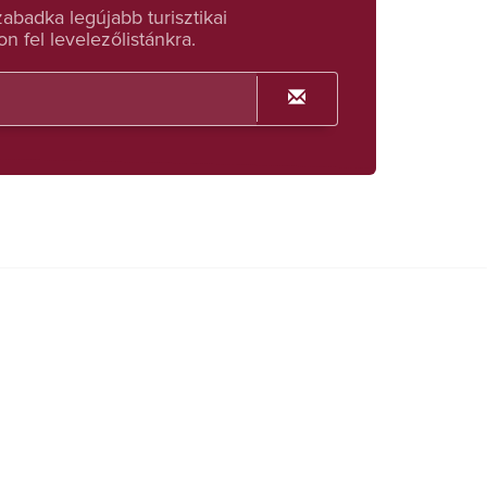
badka legújabb turisztikai
n fel levelezőlistánkra.