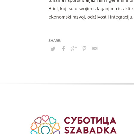
turizma i sporta Matjaž Han i generalni d
Bricl, koji su u svojim izlaganjima istakl
ekonomski razvoj, održivost i integraciju.