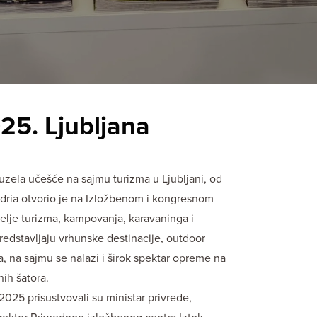
25. Ljubljana
 uzela učešće na sajmu turizma u Ljubljani, od
dria otvorio je na Izložbenom i kongresnom
itelje turizma, kampovanja, karavaninga i
edstavljaju vrhunske destinacije, outdoor
, na sajmu se nalazi i širok spektar opreme na
ih šatora.
25 prisustvovali su ministar privrede,