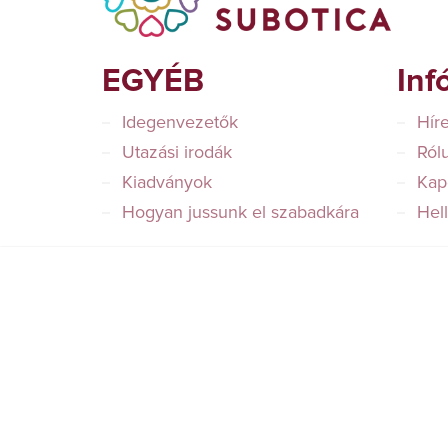
EGYÉB
Inf
Idegenvezetők
Hír
Utazási irodák
Ról
Kiadványok
Kap
Hogyan jussunk el szabadkára
Hel