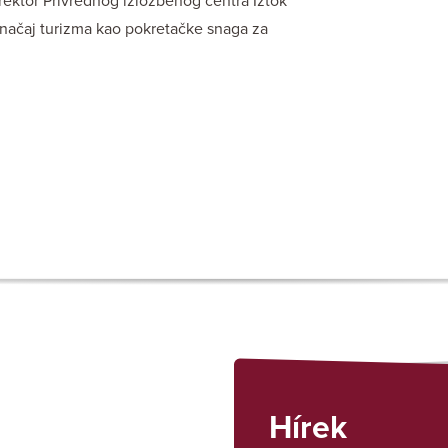
irektor Privrednog izložbenog centra Iztok
i značaj turizma kao pokretačke snaga za
Hírek