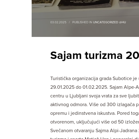
03.02.2025
/
PUBLISHED IN
UNCATEGORIZED @HU
Sajam turizma 20
Turistička organizacija grada Subotice je
29.01.2025 do 01.02.2025. Sajam Alpe-A
centru u Ljubljani svoja vrata za sve ljub
aktivnog odmora. Više od 300 izlagača pr
opremu i jedinstvena iskustva. Pored toga
otvorenom, uključujući više od 50 izložen
Svečanom otvaranju Sajma Alpi-Jadrana 20