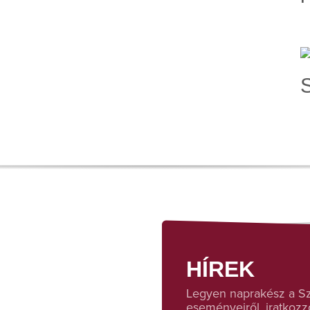
S
HÍREK
Legyen naprakész a Sza
eseményeiről, iratkozzo