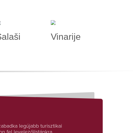
alaši
Vinarije
badka legújabb turisztikai
n fel levelezőlistánkra.