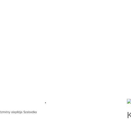
intézmény alapítója Szabadka
K