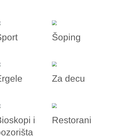
Sport
Šoping
Ergele
Za decu
ioskopi i
Restorani
ozorišta