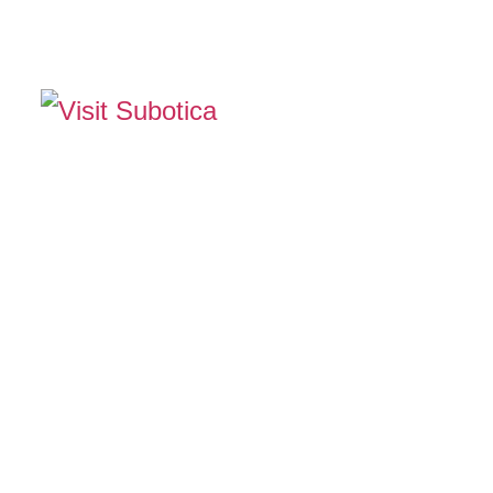
The Official Tourism Website of Subotica
TAPASZTALJA ME