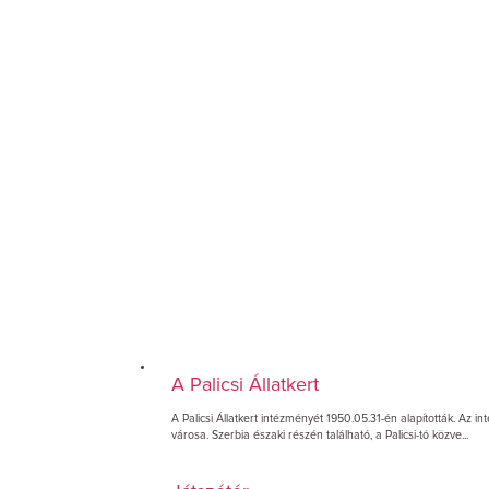
A Palicsi Állatkert
A Palicsi Állatkert intézményét 1950.05.31-én alapították. Az 
városa. Szerbia északi részén található, a Palicsi-tó közve...