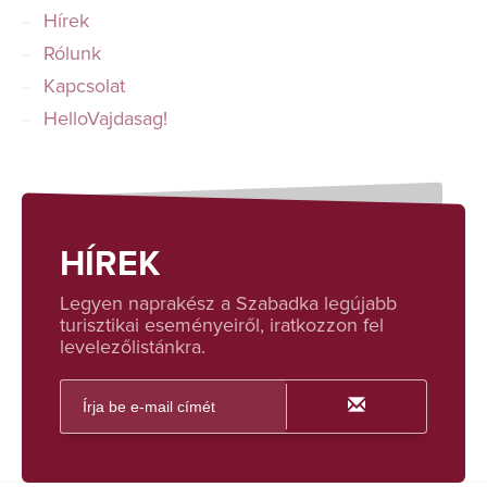
Hírek
Rólunk
Kapcsolat
HelloVajdasag!
HÍREK
Legyen naprakész a Szabadka legújabb
turisztikai eseményeiről, iratkozzon fel
levelezőlistánkra.