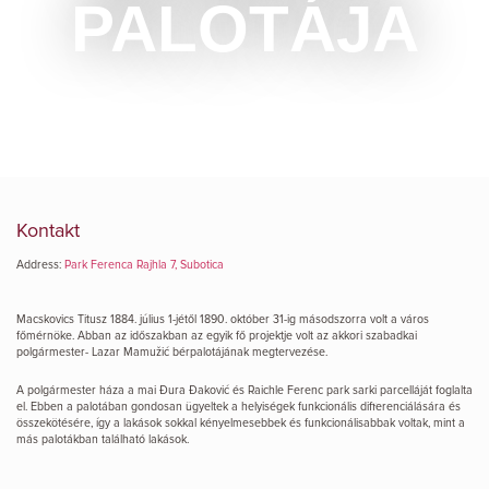
PALOTÁJA
Kontakt
Address:
Park Ferenca Rajhla 7, Subotica
Macskovics Titusz 1884. július 1-jétől 1890. október 31-ig másodszorra volt a város
főmérnöke. Abban az időszakban az egyik fő projektje volt az akkori szabadkai
polgármester- Lazar Mamužić bérpalotájának megtervezése.
А polgármester háza a mai Đura Đaković és Raichle Ferenc park sarki parcelláját foglalta
el. Ebben a palotában gondosan ügyeltek a helyiségek funkcionális differenciálására és
összekötésére, így a lakások sokkal kényelmesebbek és funkcionálisabbak voltak, mint a
más palotákban található lakások.