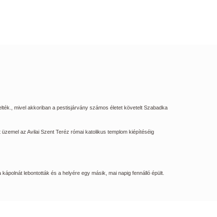
lték., mivel akkoriban a pestisjárvány számos életet követelt Szabadka
 üzemel az Avilai Szent Teréz római katolikus templom kiépítéséig
kápolnát lebontották és a helyére egy másik, mai napig fennálló épült.