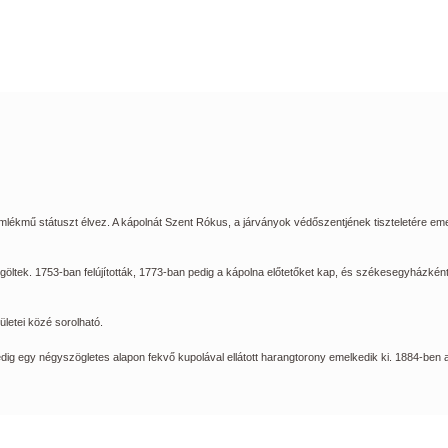
mlékmű státuszt élvez. A kápolnát Szent Rókus, a járványok védőszentjének tiszteletére eme
göltek. 1753-ban felújították, 1773-ban pedig a kápolna előtetőket kap, és székesegyházként
ületei közé sorolható.
dig egy négyszögletes alapon fekvő kupolával ellátott harangtorony emelkedik ki. 1884-ben a 