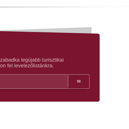
abadka legújabb turisztikai
on fel levelezőlistánkra.