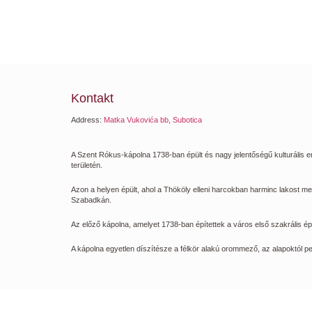
Kontakt
Address:
Matka Vukovića bb, Subotica
A Szent Rókus-kápolna 1738-ban épült és nagy jelentőségű kulturális e
területén.
Azon a helyen épült, ahol a Thököly elleni harcokban harminc lakost me
Szabadkán.
Az előző kápolna, amelyet 1738-ban építettek a város első szakrális ép
A kápolna egyetlen díszítésze a félkör alakú orommező, az alapoktól pe