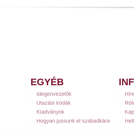
EGYÉB
IN
Idegenvezetők
Hír
Utazási irodák
Ról
Kiadványok
Kap
Hogyan jussunk el szabadkára
Hel