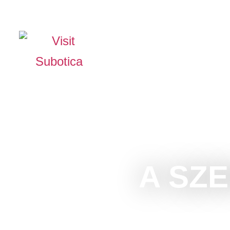
The Official Tourism Website of Subotica
TAPASZTALJA MEG
CS
INFÓ
A SZ