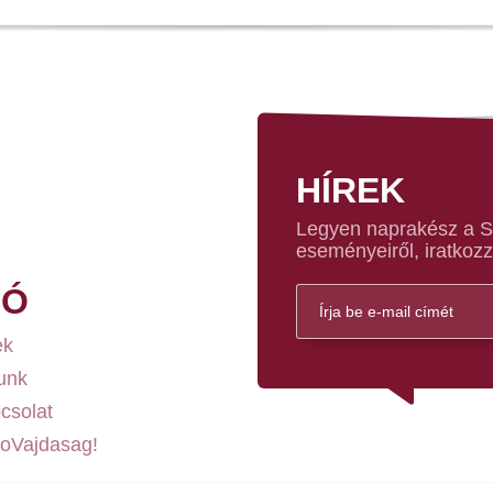
HÍREK
Legyen naprakész a Sz
eseményeiről, iratkozz
FÓ
ek
unk
csolat
loVajdasag!