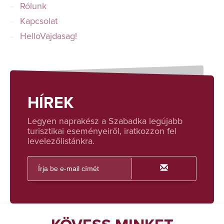
Rólunk
Kapcsolat
HelloVajdasag!
HÍREK
Legyen naprakész a Szabadka legújabb
turisztikai eseményeiről, iratkozzon fel
levelezőlistánkra.