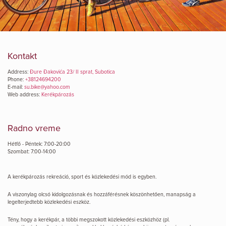
Kontakt
Address:
Đure Đakovića 23/ II sprat, Subotica
Phone:
+38124694200
E-mail:
su.bike@yahoo.com
Web address:
Kerékpározás
Radno vreme
Hétfő - Péntek: 7:00-20:00
Szombat: 7:00-14:00
A kerékpározás rekreáció, sport és közlekedési mód is egyben.
A viszonylag olcsó kidolgozásnak és hozzáférésnek köszönhetően, manapság a
legelterjedtebb közlekedési eszköz.
Tény, hogy a kerékpár, a többi megszokott közlekedési eszközhöz (pl.