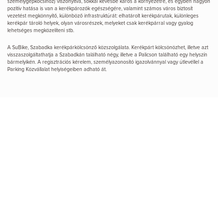
személygépkocsihoz) viszonyítva, sokkal kevésbé káros a környezetre, és egyben nagyon
pozitív hatása is van a kerékpározók egészségére, valamint számos város biztosít
vezetést megkönnyítő, különböző infrastruktúrát: elhatárolt kerékpárutak, különleges
kerékpár tároló helyek, olyan városrészek, melyeket csak kerékpárral vagy gyalog
lehetséges megközelíteni stb.
A SuBike, Szabadka kerékpárkölcsönző közszolgálata. Kerékpárt kölcsönözhet, illetve azt
visszaszolgáltathatja a Szabadkán található négy, illetve a Palicson található egy helyszín
bármelyikén. A regisztrációs kérelem, személyazonosító igazolvánnyal vagy útlevéllel a
Parking Közvállalat helyiségeiben adható át.