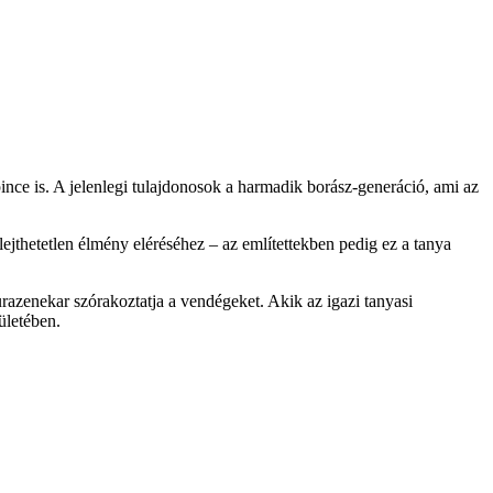
rpince is. A jelenlegi tulajdonosok a harmadik borász-generáció, ami az
lejthetetlen élmény eléréséhez – az említettekben pedig ez a tanya
urazenekar szórakoztatja a vendégeket. Akik az igazi tanyasi
pületében.