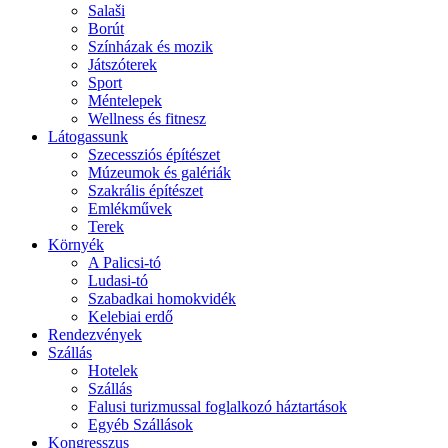
Salaši
Borút
Színházak és mozik
Játszóterek
Sport
Méntelepek
Wellness és fitnesz
Látogassunk
Szecessziós építészet
Múzeumok és galériák
Szakrális építészet
Emlékművek
Terek
Környék
A Palicsi-tó
Ludasi-tó
Szabadkai homokvidék
Kelebiai erdő
Rendezvények
Szállás
Hotelek
Szállás
Falusi turizmussal foglalkozó háztartások
Egyéb Szállások
Kongresszus