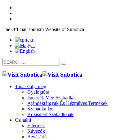
The Official Tourism Website of Subotica
Tapasztalja meg
Gyalogtúra
Ismerjék Meg Szabadkát
Ajándéktárgyak És Kézműves Termékek
Szabadka Ízei
Közismert Szabadkaiak
Csinálni
Éttermek
Kávézók
Bevásárlás