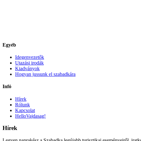
Egyéb
Idegenvezetők
Utazási irodák
Kiadványok
Hogyan jussunk el szabadkára
Infó
Hírek
Rólunk
Kapcsolat
HelloVajdasag!
Hírek
Legyen naprakész a Szabadka legújabb turisztikai eseményeiről, iratko