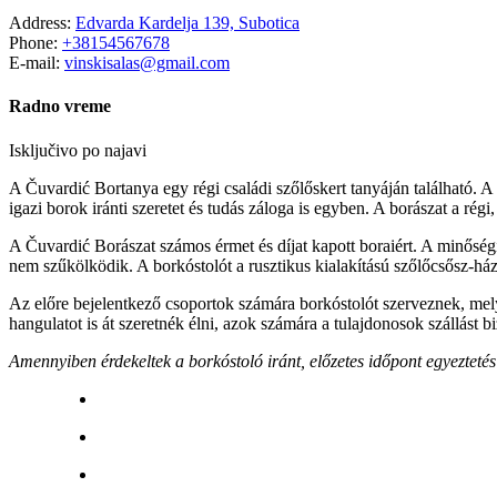
Address:
Edvarda Kardelja 139, Subotica
Phone:
+38154567678
E-mail:
vinskisalas@gmail.com
Radno vreme
Isključivo po najavi
A Čuvardić Bortanya egy régi családi szőlőskert tanyáján található. A s
igazi borok iránti szeretet és tudás záloga is egyben. A borászat a régi
A Čuvardić Borászat számos érmet és díjat kapott boraiért. A minőségi 
nem szűkölködik. A borkóstolót a rusztikus kialakítású szőlőcsősz-há
Az előre bejelentkező csoportok számára borkóstolót szerveznek, melyh
hangulatot is át szeretnék élni, azok számára a tulajdonosok szállást bi
Amennyiben érdekeltek a borkóstoló iránt, előzetes időpont egyeztetés