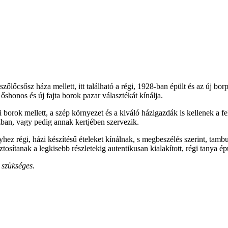
zőlőcsősz háza mellett, itt található a régi, 1928-ban épült és az új bo
, őshonos és új fajta borok pazar választékát kínálja.
borok mellett, a szép környezet és a kiváló házigazdák is kellenek a fe
zban, vagy pedig annak kertjében szervezik.
ez régi, házi készítésű ételeket kínálnak, s megbeszélés szerint, tamb
ztosítanak a legkisebb részletekig autentikusan kialakított, régi tanya é
 szükséges.