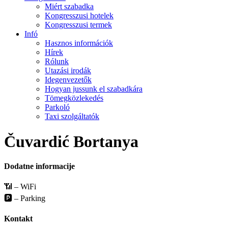
Miért szabadka
Kongresszusi hotelek
Kongresszusi termek
Infó
Hasznos információk
Hírek
Rólunk
Utazási irodák
Idegenvezetők
Hogyan jussunk el szabadkára
Tömegközlekedés
Parkoló
Taxi szolgáltatók
Čuvardić Bortanya
Dodatne informacije
📶 – WiFi
🅿️ – Parking
Kontakt