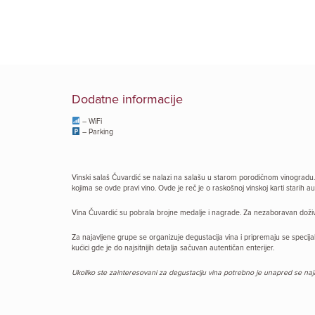
Dodatne informacije
– WiFi
– Parking
Vinski salaš Čuvardić se nalazi na salašu u starom porodičnom vinogradu. Os
kojima se ovde pravi vino. Ovde je reč je o raskošnoj vinskoj karti starih auto
Vina Čuvardić su pobrala brojne medalje i nagrade. Za nezaboravan doživljaj
Za najavljene grupe se organizuje degustacija vina i pripremaju se specija
kućici gde je do najsitnijih detalja sačuvan autentičan enterijer.
Ukoliko ste zainteresovani za degustaciju vina potrebno je unapred se najav