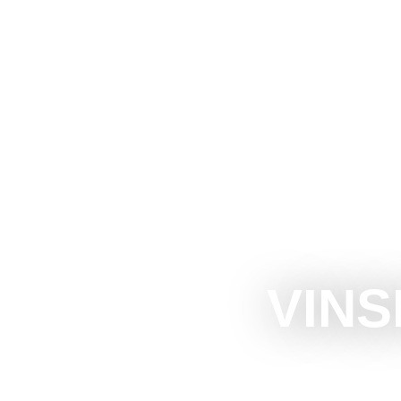
The Official Tourism Website of Subotica
DOŽIVITE S
VINS