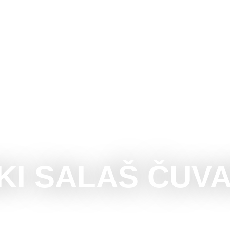
UBOTICU
ŠTA RADITI
ŠTA VIDETI
OKOLINA
KI SALAŠ ČUV