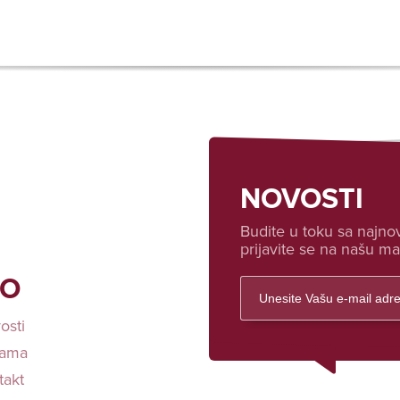
NOVOSTI
Budite u toku sa najnov
prijavite se na našu mai
FO
osti
ama
takt