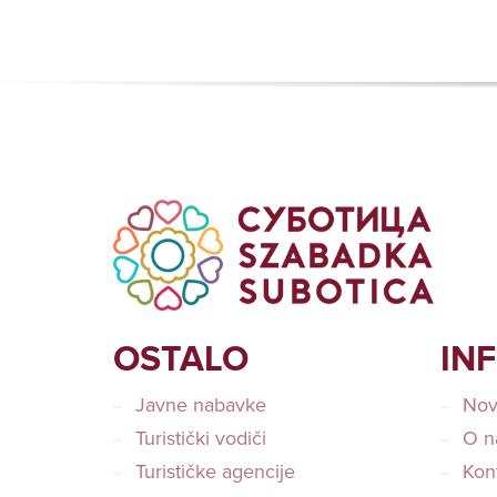
OSTALO
IN
Javne nabavke
Nov
Turistički vodiči
O n
Turističke agencije
Kon