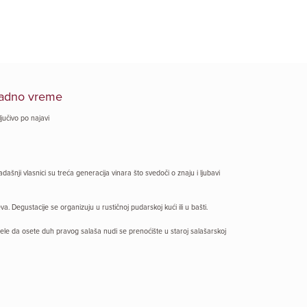
adno vreme
ljučivo po najavi
šnji vlasnici su treća generacija vinara što svedoči o znaju i ljubavi
. Degustacije se organizuju u rustičnoj pudarskoj kući ili u bašti.
žele da osete duh pravog salaša nudi se prenoćište u staroj salašarskoj