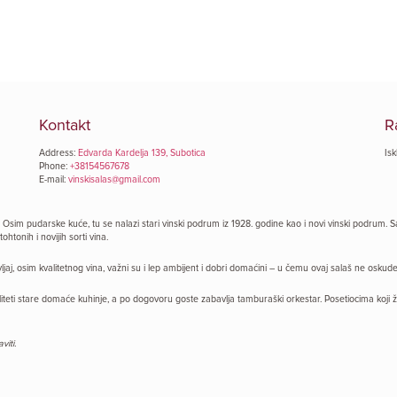
Kontakt
R
Address:
Edvarda Kardelja 139, Subotica
Isk
Phone:
+38154567678
E-mail:
vinskisalas@gmail.com
im pudarske kuće, tu se nalazi stari vinski podrum iz 1928. godine kao i novi vinski podrum. Sada
htonih i novijih sorti vina.
, osim kvalitetnog vina, važni su i lep ambijent i dobri domaćini – u čemu ovaj salaš ne oskudeva
liteti stare domaće kuhinje, a po dogovoru goste zabavlja tamburaški orkestar. Posetiocima koji 
iti.