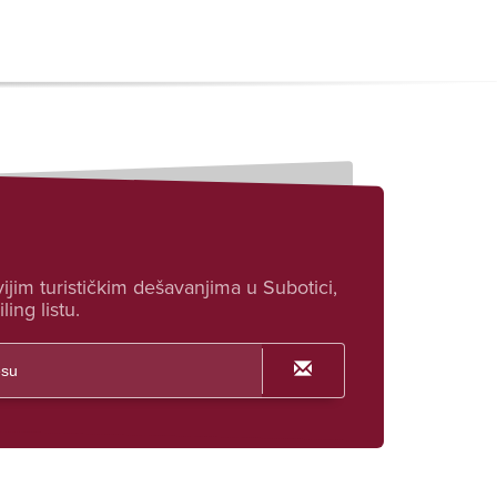
ijim turističkim dešavanjima u Subotici,
ling listu.