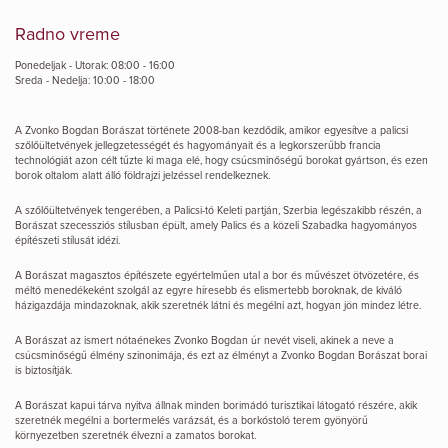
Radno vreme
Ponedeljak - Utorak: 08:00 - 16:00
Sreda - Nedelja: 10:00 - 18:00
A Zvonko Bogdan Borászat története 2008-ban kezdődik, amikor egyesítve a palicsi
szőlőültetvények jellegzetességét és hagyományait és a legkorszerűbb francia
technológiát azon célt tűzte ki maga elé, hogy csúcsminőségű borokat gyártson, és ezen
borok oltalom alatt álló földrajzi jelzéssel rendelkeznek.
A szőlőültetvények tengerében, a Palicsi-tó Keleti partján, Szerbia legészakibb részén, a
Borászat szecessziós stílusban épült, amely Palics és a közeli Szabadka hagyományos
építészeti stílusát idézi.
A Borászat magasztos építészete egyértelműen utal a bor és művészet ötvözetére, és
méltó menedékeként szolgál az egyre híresebb és elismertebb boroknak, de kiváló
házigazdája mindazoknak, akik szeretnék látni és megélni azt, hogyan jön mindez létre.
A Borászat az ismert nótaénekes Zvonko Bogdan úr nevét viseli, akinek a neve a
csúcsminőségű élmény szinonimája, és ezt az élményt a Zvonko Bogdan Borászat borai
is biztosítják.
A Borászat kapui tárva nyitva állnak minden borimádó turisztikai látogató részére, akik
szeretnék megélni a bortermelés varázsát, és a borkóstoló terem gyönyörű
környezetben szeretnék élvezni a zamatos borokat.