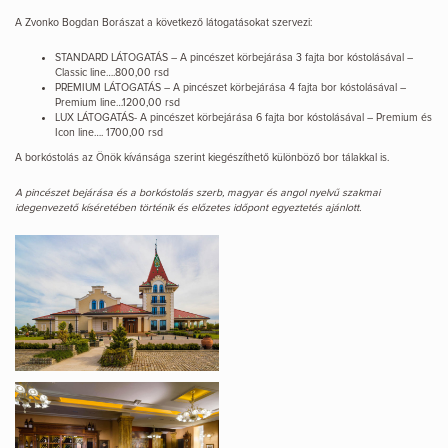
A Zvonko Bogdan Borászat a következő látogatásokat szervezi:
STANDARD LÁTOGATÁS – A pincészet körbejárása 3 fajta bor kóstolásával –
Classic line….800,00 rsd
PREMIUM LÁTOGATÁS – A pincészet körbejárása 4 fajta bor kóstolásával –
Premium line…1200,00 rsd
LUX LÁTOGATÁS- A pincészet körbejárása 6 fajta bor kóstolásával – Premium és
Icon line…. 1700,00 rsd
A borkóstolás az Önök kívánsága szerint kiegészíthető különböző bor tálakkal is.
A pincészet bejárása és a borkóstolás szerb, magyar és angol nyelvű szakmai
idegenvezető kíséretében történik és előzetes időpont egyeztetés ajánlott.