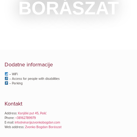
BORÁSZAT
Dodatne informacije
– WiFi
– Access for people with disabilities
– Parking
Kontakt
Address:
Kanjiški put 45, Palić
Phone:
+38162789979
E-mail:
info@vinarijazvonkobogdan.com
Web address:
Zvonko Bogdan Borászat