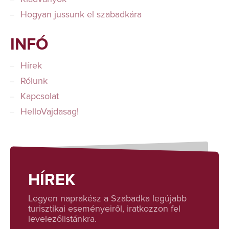
Hogyan jussunk el szabadkára
INFÓ
Hírek
Rólunk
Kapcsolat
HelloVajdasag!
HÍREK
Legyen naprakész a Szabadka legújabb
turisztikai eseményeiről, iratkozzon fel
levelezőlistánkra.