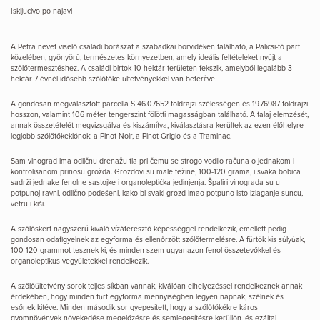
Iskljucivo po najavi
A Petra nevet viselő családi borászat a szabadkai borvidéken található, a Palicsi-tó part
közelében, gyönyörű, természetes környezetben, amely ideális feltételeket nyújt a
szőlőtermesztéshez. A családi birtok 10 hektár területen fekszik, amelyből legalább 3
hektár 7 évnél idősebb szőlőtőke ültetvényekkel van beterítve.
A gondosan megválasztott parcella S 46.07652 földrajzi szélességen és 19.76987 földrajzi
hosszon, valamint 106 méter tengerszint fölötti magasságban található. A talaj elemzését,
annak összetételét megvizsgálva és kiszámítva, kiválasztásra kerültek az ezen élőhelyre
legjobb szőlőtőkeklónok: a Pinot Noir, a Pinot Grigio és a Traminac.
Sam vinograd ima odličnu drenažu tla pri čemu se strogo vodilo računa o jednakom i
kontrolisanom prinosu grožđa. Grozdovi su male težine, 100-120 grama, i svaka bobica
sadrži jednake fenolne sastojke i organoleptička jedinjenja. Špaliri vinograda su u
potpunoj ravni, odlično podešeni, kako bi svaki grozd imao potpuno isto izlaganje suncu,
vetru i kiši.
A szőlőskert nagyszerű kiváló vízáteresztő képességgel rendelkezik, emellett pedig
gondosan odafigyelnek az egyforma és ellenőrzött szőlőtermelésre. A fürtök kis súlyúak,
100-120 grammot tesznek ki, és minden szem ugyanazon fenol összetevőkkel és
organoleptikus vegyületekkel rendelkezik.
A szőlőültetvény sorok teljes síkban vannak, kiválóan elhelyezéssel rendelkeznek annak
érdekében, hogy minden fürt egyforma mennyiségben legyen napnak, szélnek és
esőnek kitéve. Minden második sor gyepesített, hogy a szőlőtőkékre káros
gyomnövények növekedése megelőzésre és semlegesítésre kerüljön, és ezáltal