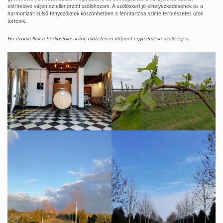
elérhetővé váljon az ellenőrzött szőlőhozam. A szőlőskert jó elhelyezkedésének és a
harmonizált külső tényezőknek köszönhetően a fenntartása szinte természetes úton
történik.
Ha érdekeltek a borkostolás iránt, előzetesen időpont egyeztetése szükséges.