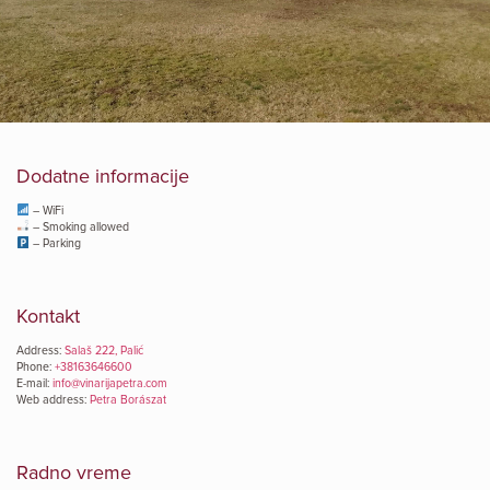
Dodatne informacije
– WiFi
– Smoking allowed
– Parking
Kontakt
Address:
Salaš 222, Palić
Phone:
+38163646600
E-mail:
info@vinarijapetra.com
Web address:
Petra Borászat
Radno vreme