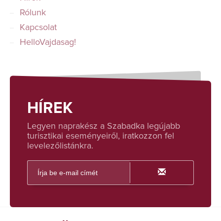
Rólunk
Kapcsolat
HelloVajdasag!
HÍREK
Legyen naprakész a Szabadka legújabb
turisztikai eseményeiről, iratkozzon fel
levelezőlistánkra.