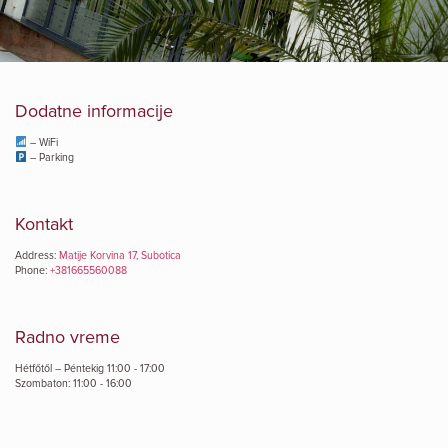
Dodatne informacije
– WiFi
– Parking
Kontakt
Address:
Matije Korvina 17, Subotica
Phone:
+381665560088
Radno vreme
Hétfőtől – Péntekig 11:00 - 17:00
Szombaton: 11:00 - 16:00