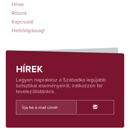
Hírek
Rólunk
Kapcsolat
HelloVajdasag!
HÍREK
Legyen naprakész a Szabadka legújabb
turisztikai eseményeiről, iratkozzon fel
levelezőlistánkra.