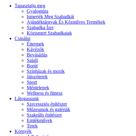
Tapasztalja meg
Gyalogtúra
Ismerjék Meg Szabadkát
Ajándéktárgyak És Kézműves Termékek
Szabadka Ízei
Közismert Szabadkaiak
Csinálni
Éttermek
Kávézók
Bevásárlás
Salaši
Borút
Színházak és mozik
Játszóterek
Sport
Méntelepek
Wellness és fitnesz
Látogassunk
Szecessziós építészet
Múzeumok és galériák
Szakrális építészet
Emlékművek
Terek
Környék