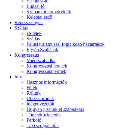
A Palicsi-tó
Ludasi-tó
Szabadkai homokvidék
Kelebiai erdő
Rendezvények
Szállás
Hotelek
Szállás
Falusi turizmussal foglalkozó háztartások
Egyéb Szállások
Kongresszus
Miért szabadka
Kongresszusi hotelek
Kongresszusi termek
Infó
Hasznos információk
Hírek
Rólunk
Utazási irodák
Idegenvezetők
Hogyan jussunk el szabadkára
Tömegközlekedés
Parkoló
Taxi szolgáltatók