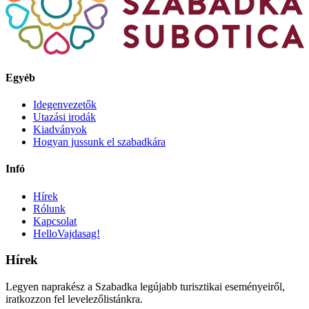
Egyéb
Idegenvezetők
Utazási irodák
Kiadványok
Hogyan jussunk el szabadkára
Infó
Hírek
Rólunk
Kapcsolat
HelloVajdasag!
Hírek
Legyen naprakész a Szabadka legújabb turisztikai eseményeiről,
iratkozzon fel levelezőlistánkra.