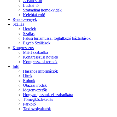
A Palicsi-tó
Ludasi-tó
Szabadkai homokvidék
Kelebiai erdő
Rendezvények
Szállás
Hotelek
Szállás
Falusi turizmussal foglalkozó háztartások
Egyéb Szállások
Kongresszus
Miért szabadka
Kongresszusi hotelek
Kongresszusi termek
Infó
Hasznos információk
Hírek
Rólunk
Utazási irodák
Idegenvezetők
Hogyan jussunk el szabadkára
Tömegközlekedés
Parkoló
Taxi szolgáltatók