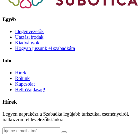
Egyéb
Idegenvezetők
Utazási irodák
Kiadványok
Hogyan jussunk el szabadkára
Infó
Hírek
Rólunk
Kapcsolat
HelloVajdasag!
Hírek
Legyen naprakész a Szabadka legújabb turisztikai eseményeiről,
iratkozzon fel levelezőlistánkra.