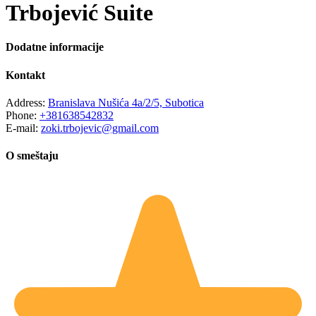
Trbojević Suite
Dodatne informacije
Kontakt
Address:
Branislava Nušića 4a/2/5, Subotica
Phone:
+381638542832
E-mail:
zoki.trbojevic@gmail.com
O smeštaju