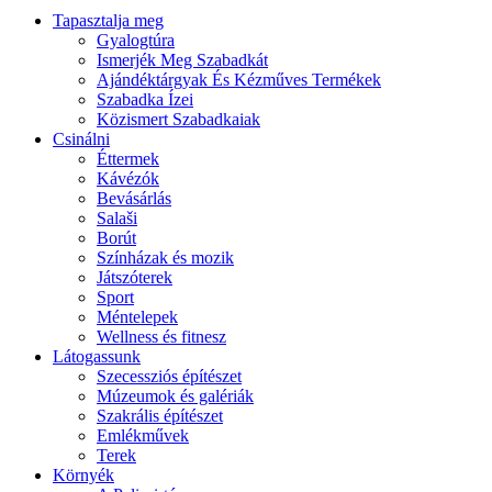
Tapasztalja meg
Gyalogtúra
Ismerjék Meg Szabadkát
Ajándéktárgyak És Kézműves Termékek
Szabadka Ízei
Közismert Szabadkaiak
Csinálni
Éttermek
Kávézók
Bevásárlás
Salaši
Borút
Színházak és mozik
Játszóterek
Sport
Méntelepek
Wellness és fitnesz
Látogassunk
Szecessziós építészet
Múzeumok és galériák
Szakrális építészet
Emlékművek
Terek
Környék