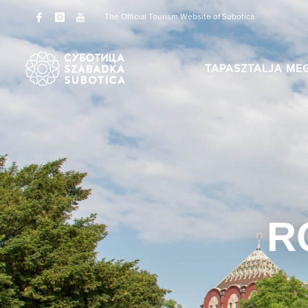
The Official Tourism Website of Subotica
TAPASZTALJA ME
R