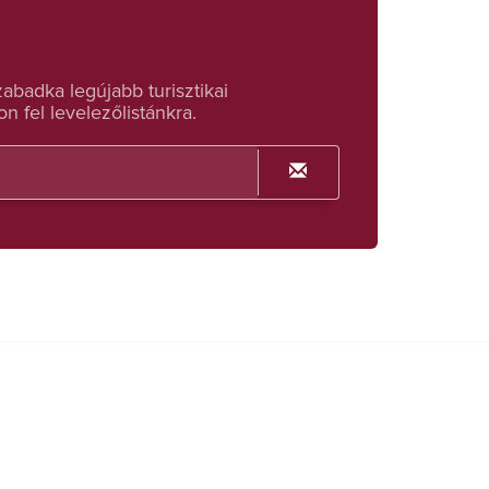
badka legújabb turisztikai
n fel levelezőlistánkra.