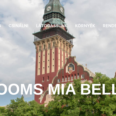
G
CSINÁLNI
LÁTOGASSUNK
KÖRNYÉK
REND
OOMS MIA BEL