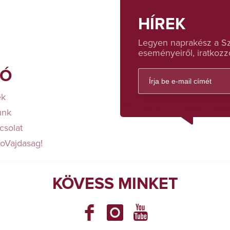
HÍREK
Legyen naprakész a Sza
eseményeiről, iratkozzo
FÓ
ek
unk
csolat
loVajdasag!
KÖVESS MINKET