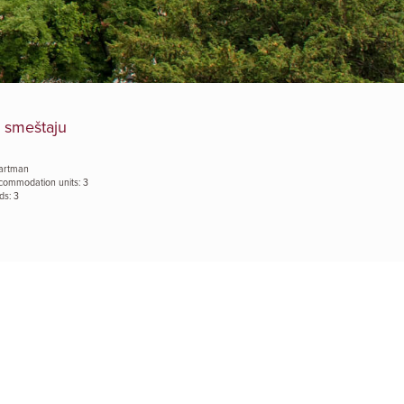
 smeštaju
artman
commodation units: 3
ds: 3