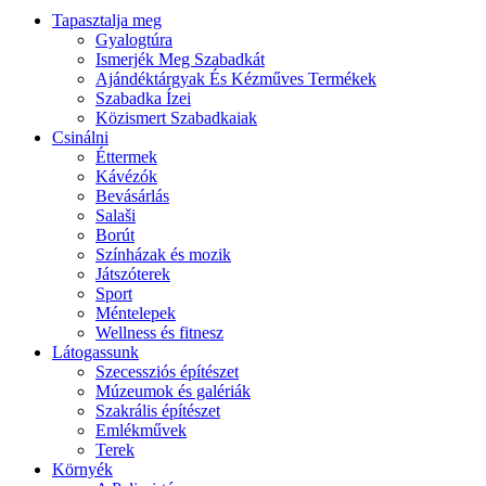
Tapasztalja meg
Gyalogtúra
Ismerjék Meg Szabadkát
Ajándéktárgyak És Kézműves Termékek
Szabadka Ízei
Közismert Szabadkaiak
Csinálni
Éttermek
Kávézók
Bevásárlás
Salaši
Borút
Színházak és mozik
Játszóterek
Sport
Méntelepek
Wellness és fitnesz
Látogassunk
Szecessziós építészet
Múzeumok és galériák
Szakrális építészet
Emlékművek
Terek
Környék