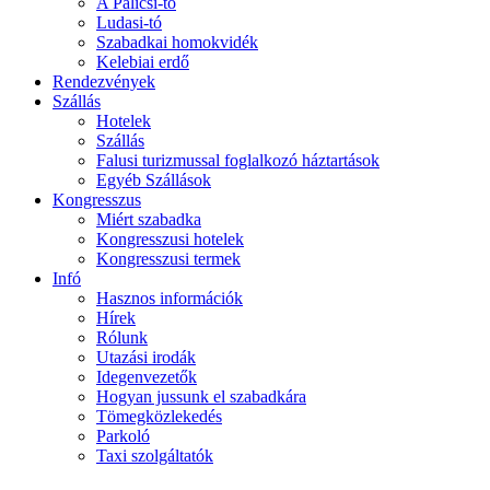
A Palicsi-tó
Ludasi-tó
Szabadkai homokvidék
Kelebiai erdő
Rendezvények
Szállás
Hotelek
Szállás
Falusi turizmussal foglalkozó háztartások
Egyéb Szállások
Kongresszus
Miért szabadka
Kongresszusi hotelek
Kongresszusi termek
Infó
Hasznos információk
Hírek
Rólunk
Utazási irodák
Idegenvezetők
Hogyan jussunk el szabadkára
Tömegközlekedés
Parkoló
Taxi szolgáltatók