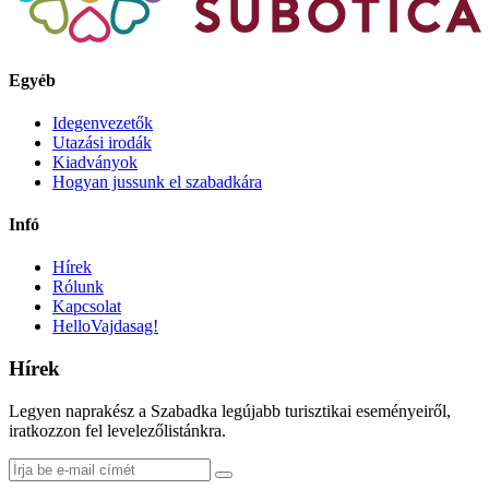
Egyéb
Idegenvezetők
Utazási irodák
Kiadványok
Hogyan jussunk el szabadkára
Infó
Hírek
Rólunk
Kapcsolat
HelloVajdasag!
Hírek
Legyen naprakész a Szabadka legújabb turisztikai eseményeiről,
iratkozzon fel levelezőlistánkra.