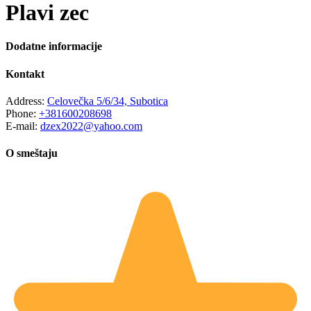
Plavi zec
Dodatne informacije
Kontakt
Address:
Celovečka 5/6/34, Subotica
Phone:
+381600208698
E-mail:
dzex2022@yahoo.com
O smeštaju