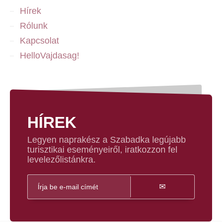
Hírek
Rólunk
Kapcsolat
HelloVajdasag!
HÍREK
Legyen naprakész a Szabadka legújabb
turisztikai eseményeiről, iratkozzon fel
levelezőlistánkra.