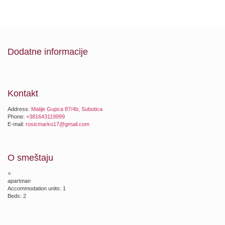
Dodatne informacije
Kontakt
Address:
Matije Gupca 87/4b, Subotica
Phone:
+381643119999
E-mail:
rosicmarko17@gmail.com
O smeštaju
⭐
apartman
Accommodation units: 1
Beds: 2