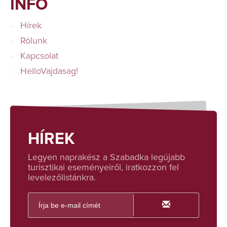
INFÓ
Hírek
Rólunk
Kapcsolat
HelloVajdasag!
HÍREK
Legyen naprakész a Szabadka legújabb
turisztikai eseményeiről, iratkozzon fel
levelezőlistánkra.