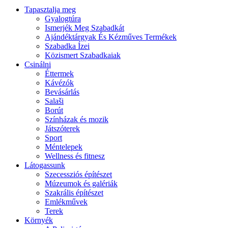
Tapasztalja meg
Gyalogtúra
Ismerjék Meg Szabadkát
Ajándéktárgyak És Kézműves Termékek
Szabadka Ízei
Közismert Szabadkaiak
Csinálni
Éttermek
Kávézók
Bevásárlás
Salaši
Borút
Színházak és mozik
Játszóterek
Sport
Méntelepek
Wellness és fitnesz
Látogassunk
Szecessziós építészet
Múzeumok és galériák
Szakrális építészet
Emlékművek
Terek
Környék