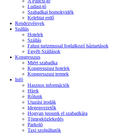
A Palicsi-tó
Ludasi-tó
Szabadkai homokvidék
Kelebiai erdő
Rendezvények
Szállás
Hotelek
Szállás
Falusi turizmussal foglalkozó háztartások
Egyéb Szállások
Kongresszus
Miért szabadka
Kongresszusi hotelek
Kongresszusi termek
Infó
Hasznos információk
Hírek
Rólunk
Utazási irodák
Idegenvezetők
Hogyan jussunk el szabadkára
Tömegközlekedés
Parkoló
Taxi szolgáltatók