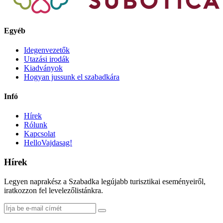
Egyéb
Idegenvezetők
Utazási irodák
Kiadványok
Hogyan jussunk el szabadkára
Infó
Hírek
Rólunk
Kapcsolat
HelloVajdasag!
Hírek
Legyen naprakész a Szabadka legújabb turisztikai eseményeiről,
iratkozzon fel levelezőlistánkra.