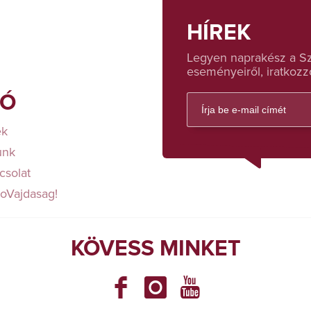
HÍREK
Legyen naprakész a Sza
eseményeiről, iratkozzo
FÓ
ek
unk
csolat
loVajdasag!
KÖVESS MINKET