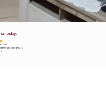
 smeštaju
artman
commodation units: 1
ds: 1