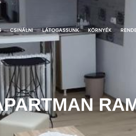
G
CSINÁLNI
LÁTOGASSUNK
KÖRNYÉK
REND
APARTMAN RAM