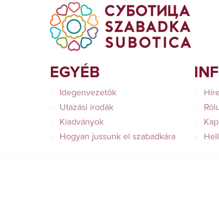
EGYÉB
IN
Idegenvezetők
Hír
Utazási irodák
Ról
Kiadványok
Kap
Hogyan jussunk el szabadkára
Hel