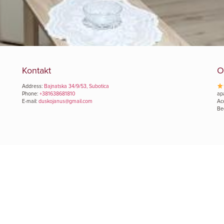
Kontakt
O
Address:
Bajnatska 34/9/53, Subotica
Phone:
+381638681810
ap
E-mail:
duskojanus@gmail.com
Ac
Be