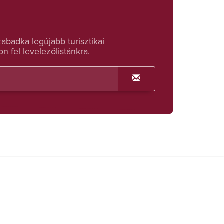
badka legújabb turisztikai
n fel levelezőlistánkra.