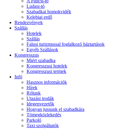
A Palicsi-tó
Ludasi-tó
Szabadkai homokvidék
Kelebiai erdő
Rendezvények
Szállás
Hotelek
Szállás
Falusi turizmussal foglalkozó háztartások
Egyéb Szállások
Kongresszus
Miért szabadka
Kongresszusi hotelek
Kongresszusi termek
Infó
Hasznos információk
Hírek
Rólunk
Utazási irodák
Idegenvezetők
Hogyan jussunk el szabadkára
Tömegközlekedés
Parkoló
Taxi szolgáltatók