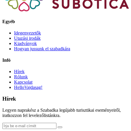
Egyéb
Idegenvezetők
Utazási irodák
Kiadványok
Hogyan jussunk el szabadkára
Infó
Hírek
Rólunk
Kapcsolat
HelloVajdasag!
Hírek
Legyen naprakész a Szabadka legújabb turisztikai eseményeiről,
iratkozzon fel levelezőlistánkra.