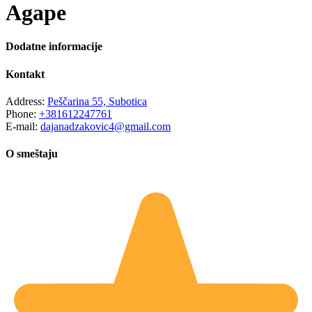
Agape
Dodatne informacije
Kontakt
Address:
Peščarina 55, Subotica
Phone:
+381612247761
E-mail:
dajanadzakovic4@gmail.com
O smeštaju