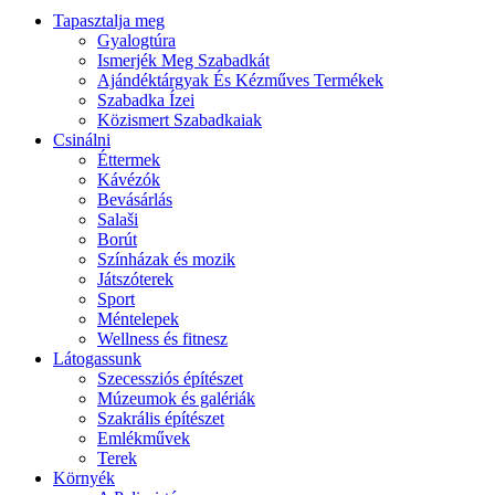
Tapasztalja meg
Gyalogtúra
Ismerjék Meg Szabadkát
Ajándéktárgyak És Kézműves Termékek
Szabadka Ízei
Közismert Szabadkaiak
Csinálni
Éttermek
Kávézók
Bevásárlás
Salaši
Borút
Színházak és mozik
Játszóterek
Sport
Méntelepek
Wellness és fitnesz
Látogassunk
Szecessziós építészet
Múzeumok és galériák
Szakrális építészet
Emlékművek
Terek
Környék