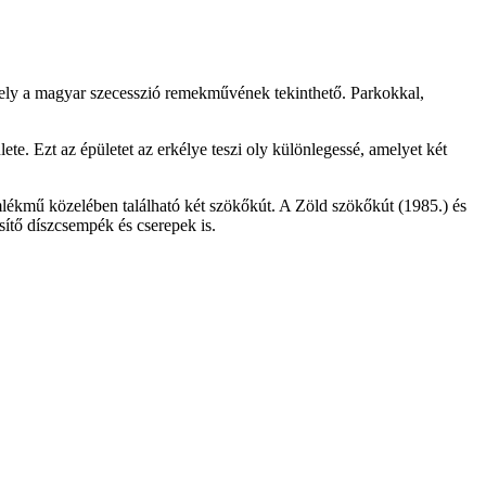
mely a magyar szecesszió remekművének tekinthető. Parkokkal,
ete. Ezt az épületet az erkélye teszi oly különlegessé, amelyet két
lékmű közelében található két szökőkút. A Zöld szökőkút (1985.) és
ítő díszcsempék és cserepek is.