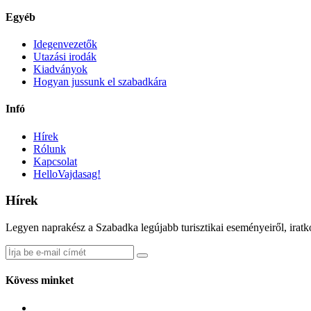
Egyéb
Idegenvezetők
Utazási irodák
Kiadványok
Hogyan jussunk el szabadkára
Infó
Hírek
Rólunk
Kapcsolat
HelloVajdasag!
Hírek
Legyen naprakész a Szabadka legújabb turisztikai eseményeiről, iratko
Kövess minket