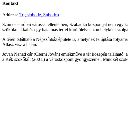
Kontakt
Address:
Trg slobode, Subotica
Számos európai várossal ellentétben, Szabadka központját nem egy k
szökőkutakkal és egy hatalmas térrel körülölelve azon helyként szolgál
A téren található a Népszínház épülete is, amelynek felújítása folyama
Atlasz visz a hátán.
Jovan Nenad cár (Cserni Jován) emlékműve a tér közepén található, a
a Kék szökőkút (2001.) a városközpont gyöngyszemei. Mindkét szökőkú