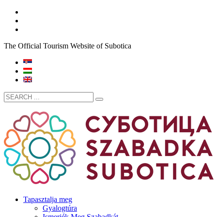
The Official Tourism Website of Subotica
Tapasztalja meg
Gyalogtúra
Ismerjék Meg Szabadkát