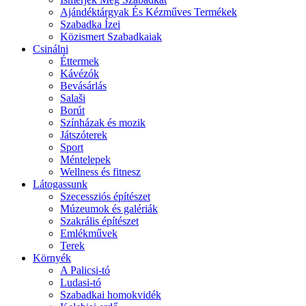
Ajándéktárgyak És Kézműves Termékek
Szabadka Ízei
Közismert Szabadkaiak
Csinálni
Éttermek
Kávézók
Bevásárlás
Salaši
Borút
Színházak és mozik
Játszóterek
Sport
Méntelepek
Wellness és fitnesz
Látogassunk
Szecessziós építészet
Múzeumok és galériák
Szakrális építészet
Emlékművek
Terek
Környék
A Palicsi-tó
Ludasi-tó
Szabadkai homokvidék