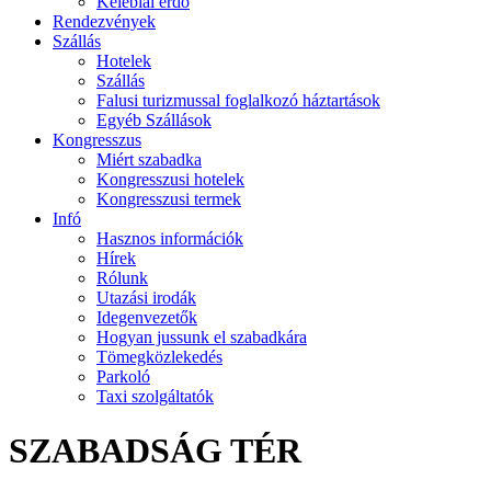
Kelebiai erdő
Rendezvények
Szállás
Hotelek
Szállás
Falusi turizmussal foglalkozó háztartások
Egyéb Szállások
Kongresszus
Miért szabadka
Kongresszusi hotelek
Kongresszusi termek
Infó
Hasznos információk
Hírek
Rólunk
Utazási irodák
Idegenvezetők
Hogyan jussunk el szabadkára
Tömegközlekedés
Parkoló
Taxi szolgáltatók
SZABADSÁG TÉR