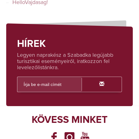
HelloVajdasag!
HÍREK
Legyen naprakész a Szabadka legújabb
turisztikai eseményeiről, iratkozzon fel
levelezőlistánkra.
KÖVESS MINKET