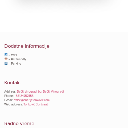
Dodatne informacije
– WiFi
– Pet friendly
– Parking
Kontakt
Address:
Bački vinogradi bb, Bački Vinogradi
Phone:
+38124757555
E-mail:
office@vinarijatonkovic.com
Web address:
Tonković Borászat
Radno vreme