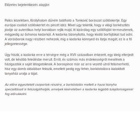
Előzetes bejelentkezés alapján
Palics közelében, Királyhalom dűnéin található a Tonković borászat szőlőskertje. Egy
európai családi szőlőskertet és pincét idéz. Mivel úgy tekintik, hogy a világi borkészítés
jövője az autentikus helyi borokban rejlik majd, itt kizárólag egy szőlőfajtát termesztenek,
mégpedig az őshonos kadarkát. A kadarka bizonyította, hogy kiváló borfajtákat tud adni.
A vörösborok nagy részben nehezek, míg a kadarka könnyed és itatja magát, ez is a fő
jellegzetessége.
Úgy hiszik, a kadarka erre a térségre még a XVII században érkezett, egy ideig elterjedt
volt, de később feledésbe merült. Erről, és számos más érdekességről mesélnek a
házigazdák a saját látogatóiknak. A borospince már az arra vezető útról felismerhető,
hisz egy domb oldalában fekszik, emellett pedig egy fehér, borkóstolásra kialakított
tanyaház uralja a tájat.
Az előre egyeztetett csoportok részére, a borkóstolás mellett a hazai konyha
specialitásait is felszolgálhatják, amelyek kíséretében a kadarka legjobb tulajdonságaival
fog előrukkolni.