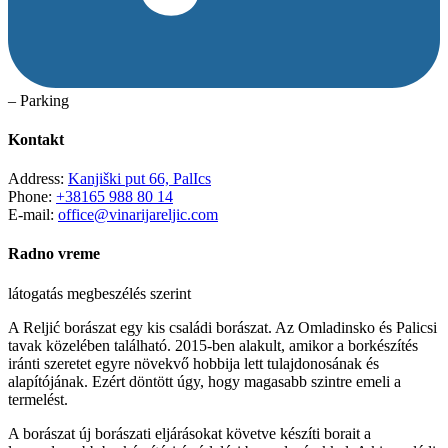
– Parking
Kontakt
Address:
Kanjiški put 66, PalIcs
Phone:
+38165 988 80 14
E-mail:
office@vinarijareljic.com
Radno vreme
látogatás megbeszélés szerint
A Reljić
borászat
egy kis családi borászat. Az Omladinsko és Palicsi
tavak közelében található. 2015-ben alakult, amikor a borkészítés
iránti szeretet egyre növekvő hobbija lett tulajdonosának és
alapítójának. Ezért döntött úgy, hogy magasabb szintre emeli a
termelést.
A borászat új borászati eljárásokat követve készíti borait a