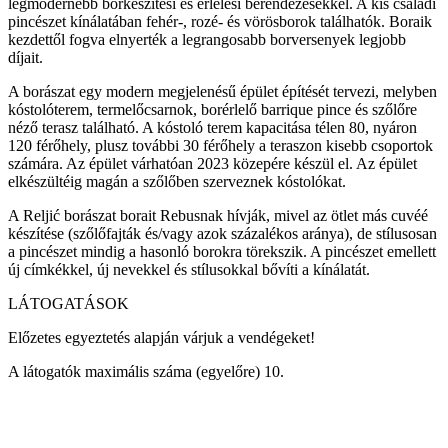
legmodernebb borkészítési és érlelési berendezésekkel. A kis családi
pincészet kínálatában fehér-, rozé- és vörösborok találhatók. Boraik
kezdettől fogva elnyerték a legrangosabb borversenyek legjobb
díjait.
A borászat egy modern megjelenésű épület építését tervezi, melyben
kóstolóterem, termelőcsarnok, borérlelő barrique pince és szőlőre
néző terasz található. A kóstoló terem kapacitása télen 80, nyáron
120 férőhely, plusz további 30 férőhely a teraszon kisebb csoportok
számára. Az épület várhatóan 2023 közepére készül el. Az épület
elkészültéig magán a szőlőben szerveznek kóstolókat.
A Reljić borászat borait Rebusnak hívják, mivel az ötlet más cuvéé
készítése (szőlőfajták és/vagy azok százalékos aránya), de stílusosan
a pincészet mindig a hasonló borokra törekszik. A pincészet emellett
új címkékkel, új nevekkel és stílusokkal bővíti a kínálatát.
LÁTOGATÁSOK
Előzetes egyeztetés alapján várjuk a vendégeket!
A látogatók maximális száma (egyelőre) 10.