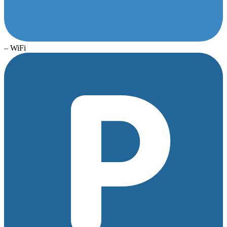
– WiFi