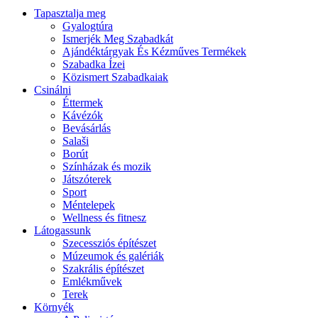
Tapasztalja meg
Gyalogtúra
Ismerjék Meg Szabadkát
Ajándéktárgyak És Kézműves Termékek
Szabadka Ízei
Közismert Szabadkaiak
Csinálni
Éttermek
Kávézók
Bevásárlás
Salaši
Borút
Színházak és mozik
Játszóterek
Sport
Méntelepek
Wellness és fitnesz
Látogassunk
Szecessziós építészet
Múzeumok és galériák
Szakrális építészet
Emlékművek
Terek
Környék