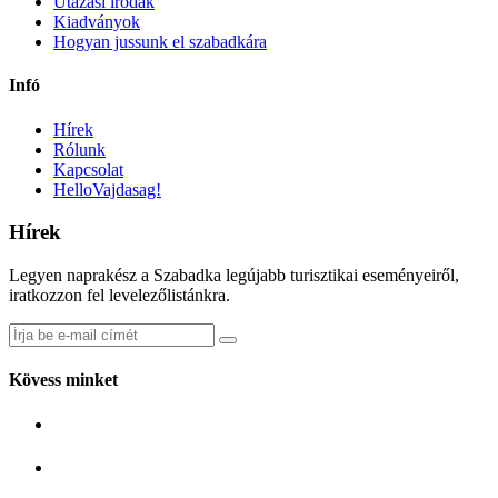
Utazási irodák
Kiadványok
Hogyan jussunk el szabadkára
Infó
Hírek
Rólunk
Kapcsolat
HelloVajdasag!
Hírek
Legyen naprakész a Szabadka legújabb turisztikai eseményeiről,
iratkozzon fel levelezőlistánkra.
Kövess minket