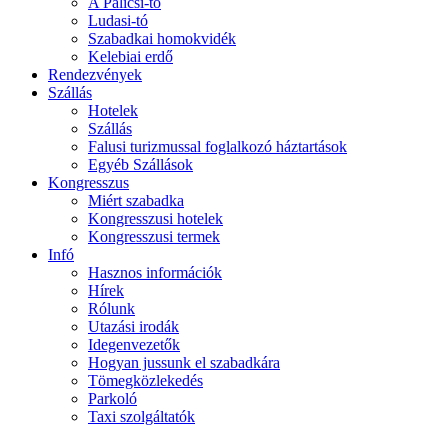
A Palicsi-tó
Ludasi-tó
Szabadkai homokvidék
Kelebiai erdő
Rendezvények
Szállás
Hotelek
Szállás
Falusi turizmussal foglalkozó háztartások
Egyéb Szállások
Kongresszus
Miért szabadka
Kongresszusi hotelek
Kongresszusi termek
Infó
Hasznos információk
Hírek
Rólunk
Utazási irodák
Idegenvezetők
Hogyan jussunk el szabadkára
Tömegközlekedés
Parkoló
Taxi szolgáltatók