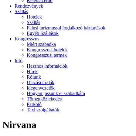
Kelebiai erdő
Rendezvények
Szállás
Hotelek
Szállás
Falusi turizmussal foglalkozó háztartások
Egyéb Szállások
Kongresszus
Miért szabadka
Kongresszusi hotelek
Kongresszusi termek
Infó
Hasznos információk
Hírek
Rólunk
Utazási irodák
Idegenvezetők
Hogyan jussunk el szabadkára
Tömegközlekedés
Parkoló
Taxi szolgáltatók
Nirvana