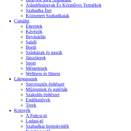
Ajándéktárgyak És Kézműves Termékek
Szabadka Ízei
Közismert Szabadkaiak
Csinálni
Éttermek
Kávézók
Bevásárlás
Salaši
Borút
Színházak és mozik
Játszóterek
Sport
Méntelepek
Wellness és fitnesz
Látogassunk
Szecessziós építészet
Múzeumok és galériák
Szakrális építészet
Emlékművek
Terek
Környék
A Palicsi-tó
Ludasi-tó
Szabadkai homokvidék