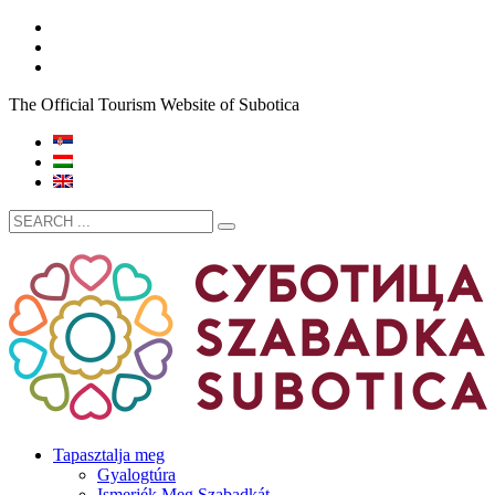
The Official Tourism Website of Subotica
Tapasztalja meg
Gyalogtúra
Ismerjék Meg Szabadkát