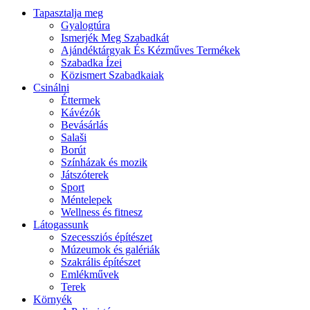
Tapasztalja meg
Gyalogtúra
Ismerjék Meg Szabadkát
Ajándéktárgyak És Kézműves Termékek
Szabadka Ízei
Közismert Szabadkaiak
Csinálni
Éttermek
Kávézók
Bevásárlás
Salaši
Borút
Színházak és mozik
Játszóterek
Sport
Méntelepek
Wellness és fitnesz
Látogassunk
Szecessziós építészet
Múzeumok és galériák
Szakrális építészet
Emlékművek
Terek
Környék