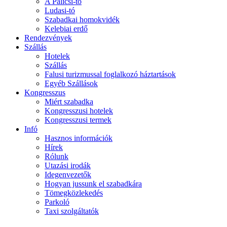
A Palicsi-tó
Ludasi-tó
Szabadkai homokvidék
Kelebiai erdő
Rendezvények
Szállás
Hotelek
Szállás
Falusi turizmussal foglalkozó háztartások
Egyéb Szállások
Kongresszus
Miért szabadka
Kongresszusi hotelek
Kongresszusi termek
Infó
Hasznos információk
Hírek
Rólunk
Utazási irodák
Idegenvezetők
Hogyan jussunk el szabadkára
Tömegközlekedés
Parkoló
Taxi szolgáltatók