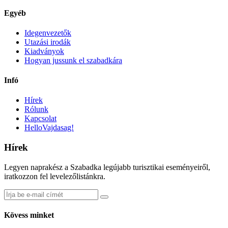
Egyéb
Idegenvezetők
Utazási irodák
Kiadványok
Hogyan jussunk el szabadkára
Infó
Hírek
Rólunk
Kapcsolat
HelloVajdasag!
Hírek
Legyen naprakész a Szabadka legújabb turisztikai eseményeiről,
iratkozzon fel levelezőlistánkra.
Kövess minket